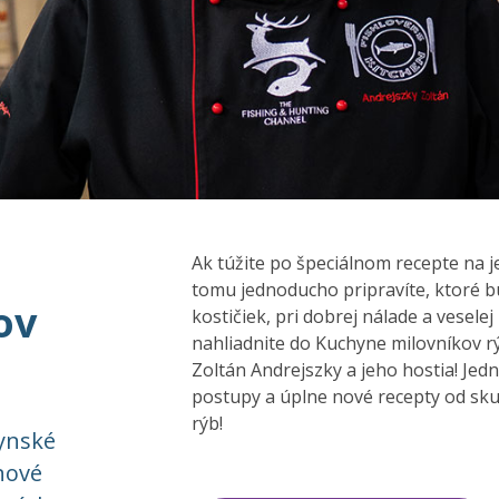
Ak túžite po špeciálnom recepte na j
tomu jednoducho pripravíte, ktoré 
ov
kostičiek, pri dobrej nálade a veselej
nahliadnite do Kuchyne milovníkov r
Zoltán Andrejszky a jeho hostia! Je
postupy a úplne nové recepty od sk
rýb!
ynské
nové