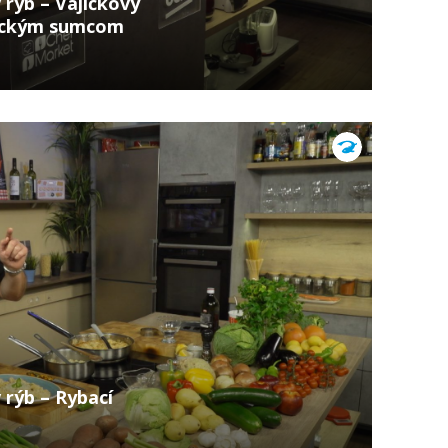
rýb – Vajíčkový
rickým sumcom
 rýb – Rybací