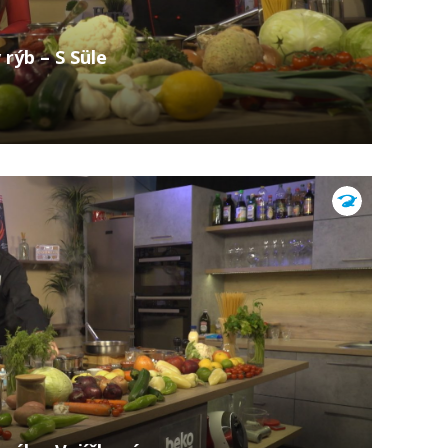
rýb – S Süle