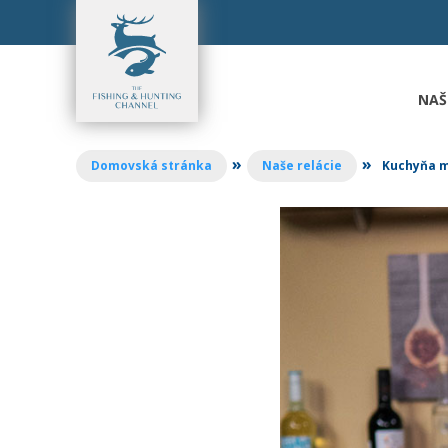
Prejsť
na
obsah
NAŠ
»
»
Domovská stránka
Naše relácie
Kuchyňa m