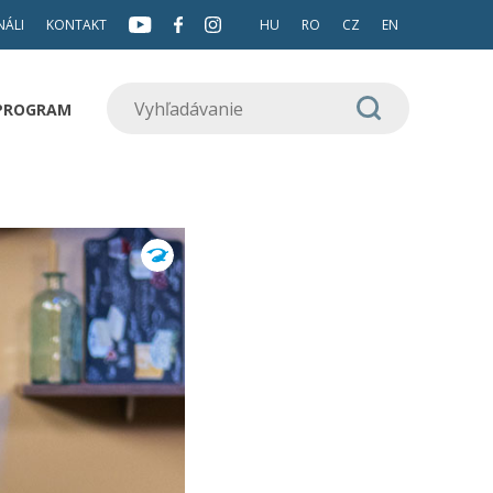
NÁLI
KONTAKT
HU
RO
CZ
EN
 PROGRAM