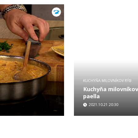
KUCHYŇA MILOVNÍKOV RÝB
Kuchyňa milovníkov
paella
2021.10.21 20:30
...