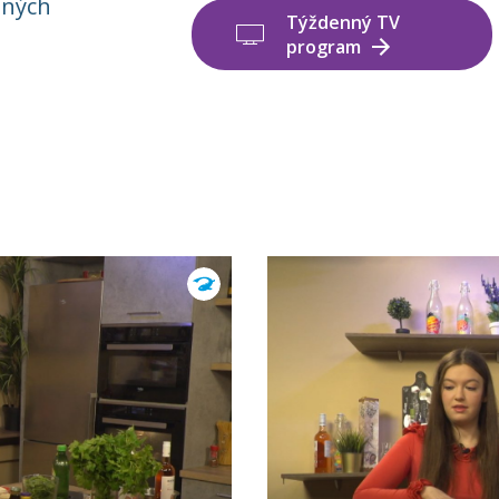
čných
Týždenný TV
program