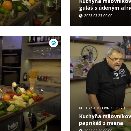
Kuchyňa milovníkov 
guláš s údeným af
2023.03.23 00:00
...
KUCHYŇA MILOVNÍKOV RÝB
Kuchyňa milovníkov
paprikáš z miena
2023.02.20 00:00