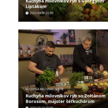
Kuchyňa milovníkov rýb s Györgyöm
Liptákom
2023.04.06 20:30
...
KUCHYŇA MILOVNÍKOV RÝB
Kuchyňa milovníkov rýb so Zoltánom
Borosom, majster šéfkuchárom
2023.03.10 00:00