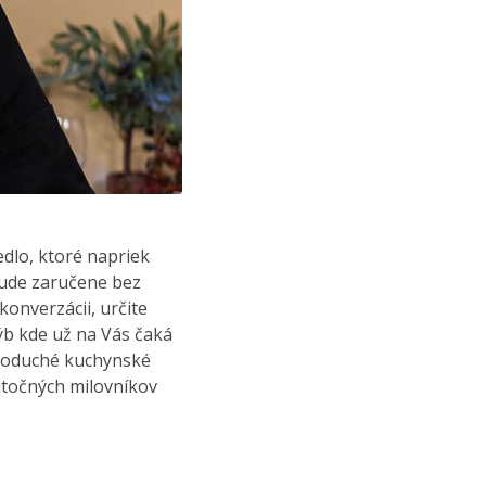
edlo, ktoré napriek
bude zaručene bez
 konverzácii, určite
ýb kde už na Vás čaká
dnoduché kuchynské
utočných milovníkov