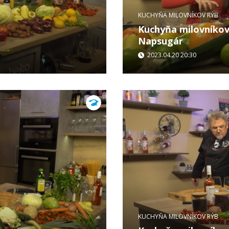
KUCHYŇA MILOVNÍKOV RÝB
Kuchyňa milovníkov 
Napsugár
2023.04.20 20:30
...
KUCHYŇA MILOVNÍKOV RÝB