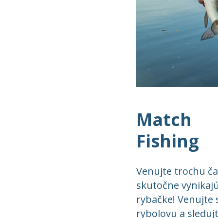
Match
Fishing
Venujte trochu č
skutočne vynikajú
rybačke! Venujte 
rybolovu a sleduj