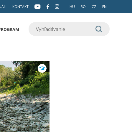
NÁLI
KONTAKT
HU
RO
CZ
EN
 PROGRAM