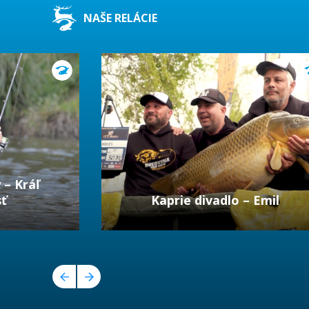
NAŠE RELÁCIE
 – Kráľ
sť
Kaprie divadlo – Emil