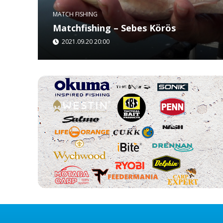
MATCH FISHING
Matchfishing – Sebes Körös
2021.09.20 20:00
Szilárd vyrástol a stal sa rybárom na brehu tejto
Szabolcsom vracia na miesta prvých lovov na rie
lov je nezabudnuteľný...