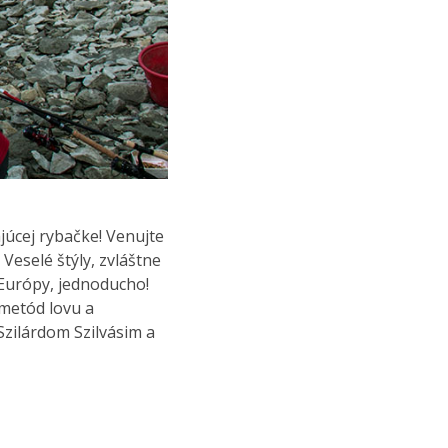
júcej rybačke! Venujte
 Veselé štýly, zvláštne
 Európy, jednoducho!
 metód lovu a
zilárdom Szilvásim a