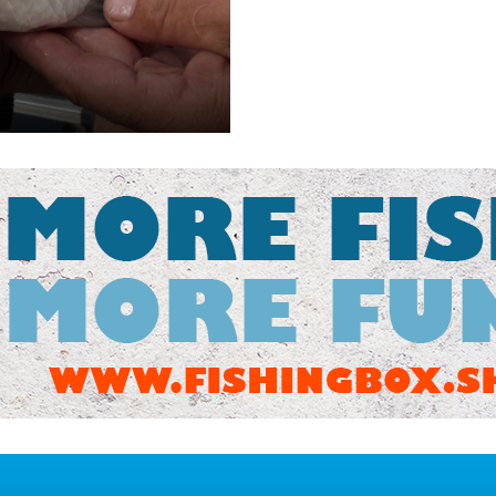
 rieky. Teraz sa spolu so
ku Sebes-Körös. Aj tento