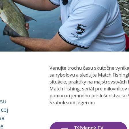
Venujte trochu času skutočne vynika
sa rybolovu a sledujte Match Fishing!
situácie, praktiky na majstrovstvách
Match Fishing, seriál pre milovníkov
pomocou jemného príslušenstva so S
asu
Szabolcsom Jégerom
cej
sa
te
Týždenný TV