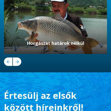
Horgászat határok nélkül
Értesülj az elsők
között híreinkről!