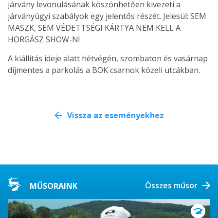
járvány levonulásának köszönhetően kivezeti a
járványügyi szabályok egy jelentős részét. Jelesül: SEM
MASZK, SEM VÉDETTSÉGI KÁRTYA NEM KELL A
HORGÁSZ SHOW-N!
A kiállítás ideje alatt hétvégén, szombaton és vasárnap
díjmentes a parkolás a BOK csarnok közeli utcákban.
Vissza az eseményekhez
Összes műsor
MŰSORAINK