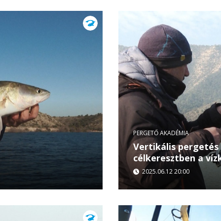
csütörtökön...
PERGETŐ AKADÉMIA
Vertikális pergetés
célkeresztben a víz
2025.06.12 20:00
pul a kapitális
Cristi Albu a legmoderne
-gátnál csaptak le a
mozgást és mutatja meg
vízközt becserkészni. Prem