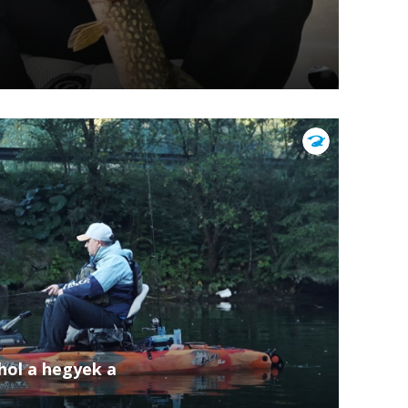
gadozó horgászat egyik legközvetlenebb
émia aktuális epizódjában egy akadókkal
..
hol a hegyek a