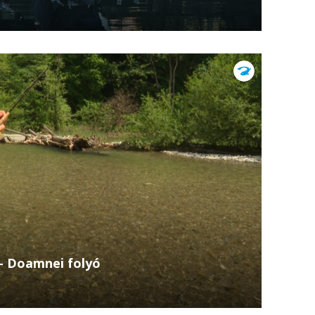
ze Cristi Albúval most a hegyek közé visz,
tja a pisztrángok világát egészen közelről.
– Doamnei folyó
zúgó hegyi vizek és a vad pisztrángok nyomában!
nei folyó premier szeptember 18-án,