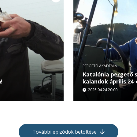
PERGETŐ AKADÉMIA
Katalónia pergető 
!
kalandok április 24-
2025.04.24 20:00
 világát, ahol a
Utazás, vadvízi horgászat
n jár. Pergető Akadémia
Pergetőakadémia követke
Albu és vendégei...
További epizódok betöltése