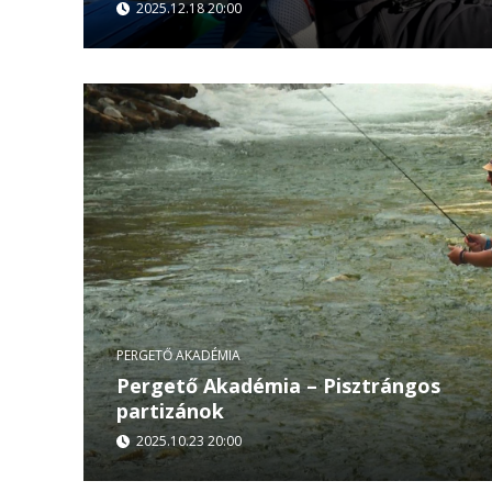
2025.12.18 20:00
...
PERGETŐ AKADÉMIA
Pergető Akadémia – Pisztrángos
partizánok
2025.10.23 20:00
A Fogaras-hegység vadregényes völgyeiben háro
együtt a Vâlsan folyón – ott, ahol a történelem 