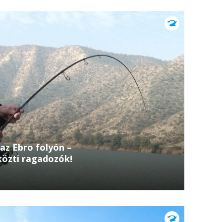
 az Ebro folyón –
közti ragadozók!
bb halradarokkal kutatja a meder környéki
, hogyan lehet a legnagyobb ragadozókat
ier:...