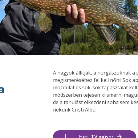
A nagyok állítják, a horgászoknak a 
megismeréséhez fel kell nőni! Sok ap
a
mozdulat és sok-sok tapasztalat kell 
módszerben tejesen kiismerni magunk
de a tanulást elkezdeni soha sem ké
nekünk Cristi Albu.
Heti TV műsor