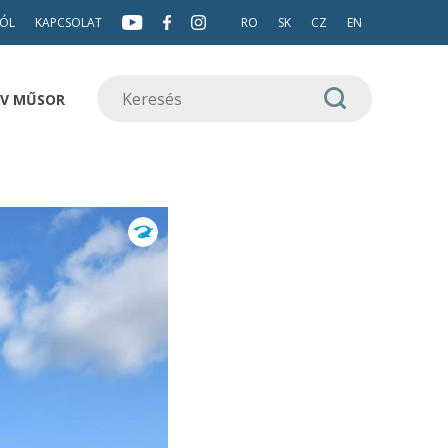
ÓL
KAPCSOLAT
RO
SK
CZ
EN
TV MŰSOR