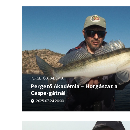
kristálytiszta...
PERGETŐ AKADÉMIA
Pergető Akadémia – Horgászat a
Caspe-gátnál
2025.07.24 20:00
A spanyol napsütés alatt, a mély vizek mélyén la
ragadozó... Cristi Albu és vendégei most a Caspe
süllőkre és sügérekre! Vibráló...