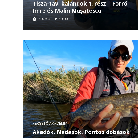
Tisza-tavi kalandok 1. rész | Forró
Imre és Malin Mușatescu
2026.07.16 20:00
A Tisza-tavi kalandok első részében Forró Imre 
csatlakoznak a műsorhoz, hogy együtt nyissák m
süllő- és harcsaszezont. A...
PERGETŐ AKADÉMIA
Akadók. Nádasok. Pontos dobások