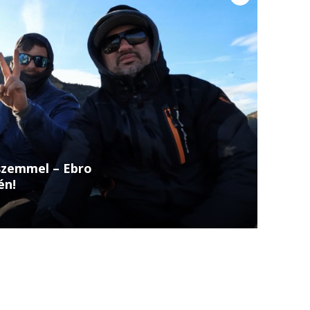
szemmel – Ebro
én!
, mediterrán tájak – ezt kínálja a
ző része. Ragadozó halak nyomában jár Christi