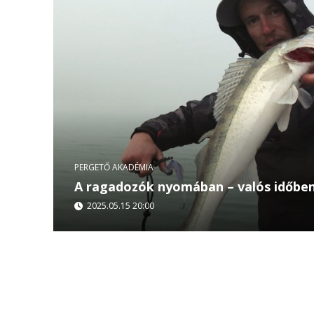
PERGETŐ AKADÉMIA
A ragadozók nyomában – valós időben
2025.05.15 20:00
Fedezd fel az Ebro partján a vertikális horgászat
csúcstechnológia és a horgásztudás kéz a kézbe
Május 15.,...