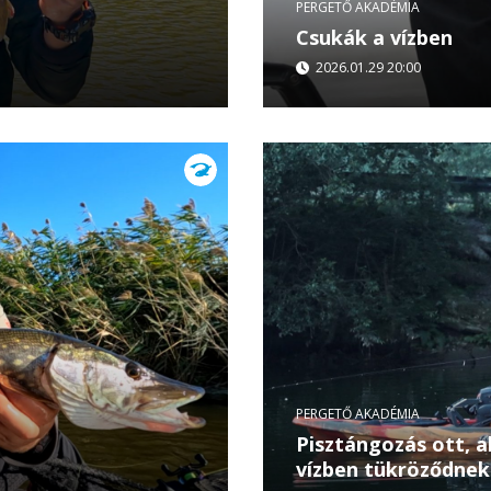
PERGETŐ AKADÉMIA
Csukák a vízben
2026.01.29 20:00
és Alin Mușatescu
A kajakos pergetés a ra
eg a balin-, csuka-,
formája. A Pergető Akad
tarkított tavon csukákra.
PERGETŐ AKADÉMIA
Pisztángozás ott, a
vízben tükröződnek