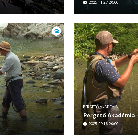
2025.11.27 20:00
A Pergető Akadémia új rés
kajakba ültet és megmuta
Folyók,...
PERGETŐ AKADÉMIA
Pergető Akadémia 
2025.09.18 20:00
m generáció horgászik
Lélegzetelállító tájak, 
és a természet összeér. A
Pergető Akadémia – Doam