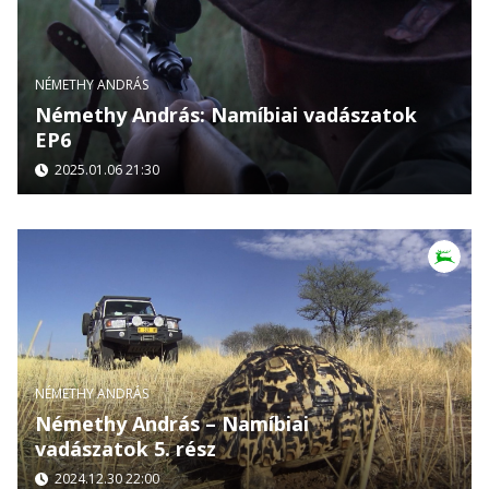
NÉMETHY ANDRÁS
Némethy András: Namíbiai vadászatok
EP6
2025.01.06 21:30
NÉMETHY ANDRÁS
Némethy András – Namíbiai
vadászatok 5. rész
2024.12.30 22:00