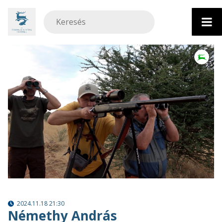
Ugrás
a
tartalomhoz
2024.11.18 21:30
Némethy András