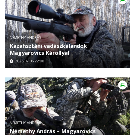
NÉMETHY ANDRÁS
Kazahsztáni vadászkalandok
Magyarovics Károllyal
2026.07.06 22:00
NÉMETHY ANDRÁS
Némethy András – Magyarovics