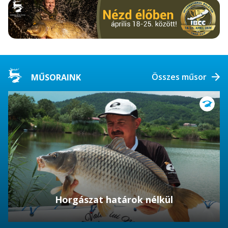
Összes műsor
MŰSORAINK
Horgászat határok nélkül