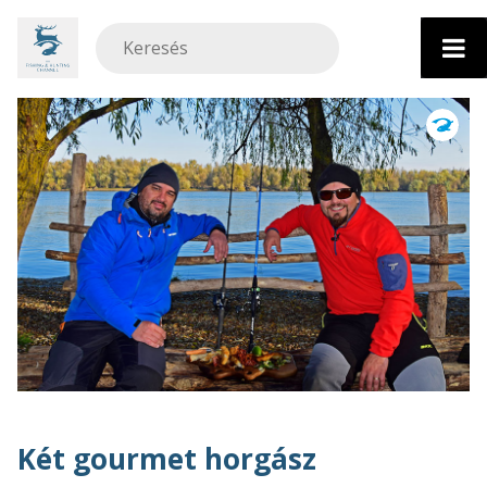
Ugrás
a
tartalomhoz
Két gourmet horgász