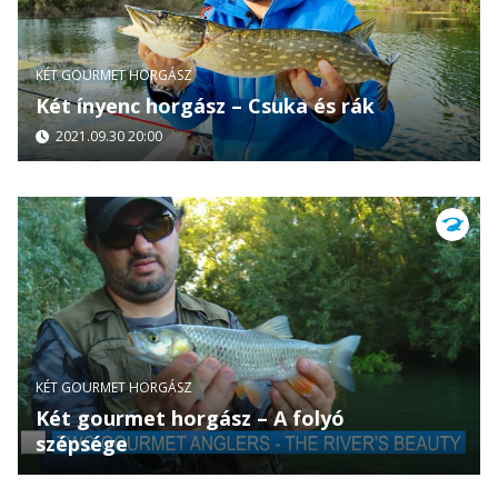
KÉT GOURMET HORGÁSZ
Két ínyenc horgász – Csuka és rák
2021.09.30 20:00
KÉT GOURMET HORGÁSZ
Két gourmet horgász – A folyó
szépsége