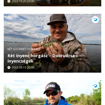
2022.10.20 20:00
KÉT GOURMET HORGÁSZ
Két ínyenc horgász – Dobrudzsa-i
ínyencségek
2022.09.15 20:00