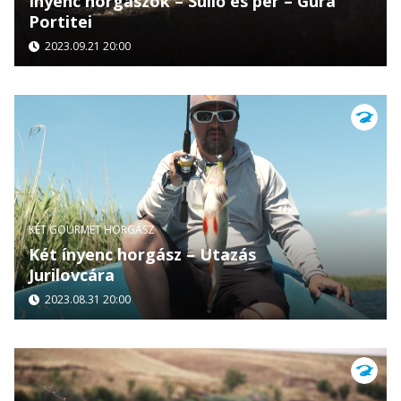
Ínyenc horgászok – Süllő és pér – Gura
Portitei
2023.09.21 20:00
KÉT GOURMET HORGÁSZ
Két ínyenc horgász – Utazás
Jurilovcára
2023.08.31 20:00