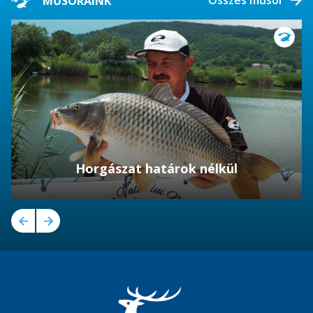
Összes műsor
MŰSORAINK
Horgászat határok nélkül