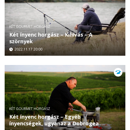
KÉT GOURMET HORGÁSZ
Két ínyenc horgász – Kihívás – A
szörnyek
2022.11.17 20:00
KÉT GOURMET HORGÁSZ
Két ínyenc horgász – Egyéb
ínyencségek, ugyanaz a Dobrogea