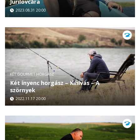
Jurilovcára
2023.08.31 20:00
KÉT GOURMET HORGÁSZ
Két ínyenc horgász – Kihívás – A
szörnyek
2022.11.17 20:00