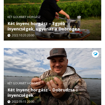
KÉT GOURMET HORGÁSZ
Két ínyenc horgász – Egyéb
ínyencségek, ugyanaz a Dobrogea
2022.10.20 20:00
KÉT GOURMET HORGÁSZ
Két ínyenc horgász – Dobrudzsa-i
ínyencségek
2022.09.15 20:00