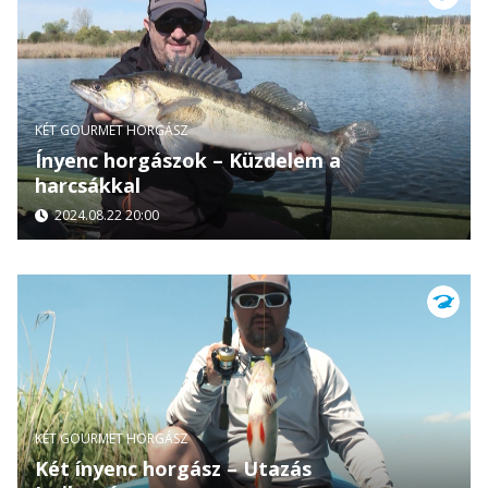
KÉT GOURMET HORGÁSZ
Ínyenc horgászok – Küzdelem a
harcsákkal
2024.08.22 20:00
KÉT GOURMET HORGÁSZ
Két ínyenc horgász – Utazás