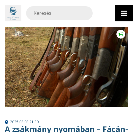
Ugrás
a
tartalomhoz
2025.03.03 21:30
A zsákmány nyomában – Fácán-