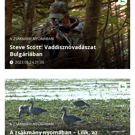
A ZSÁKMÁNY NYOMÁBAN
Steve Scott: Vaddisznóvadászat
Bulgáriában
2023.05.24 21:30
A ZSÁKMÁNY NYOMÁBAN
A zsákmány nyomában – Lilik, az