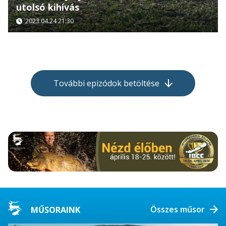
utolsó kihívás
2023.04.24 21:30
További epizódok betöltése
Összes műsor
MŰSORAINK