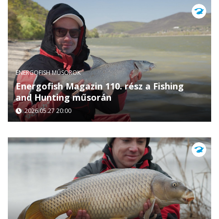
ENERGOFISH MŰSOROK
Energofish Magazin 110. rész a Fishing
and Hunting műsorán
2026.05.27 20:00