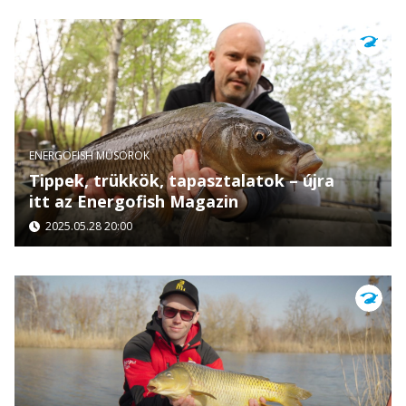
ENERGOFISH MŰSOROK
Tippek, trükkök, tapasztalatok – újra
itt az Energofish Magazin
2025.05.28 20:00