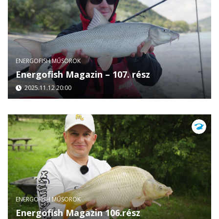
ENERGOFISH MŰSOROK
Energofish Magazin – 107. rész
2025.11.12 20:00
ENERGOFISH MŰSOROK
Energofish Magazin 106.rész