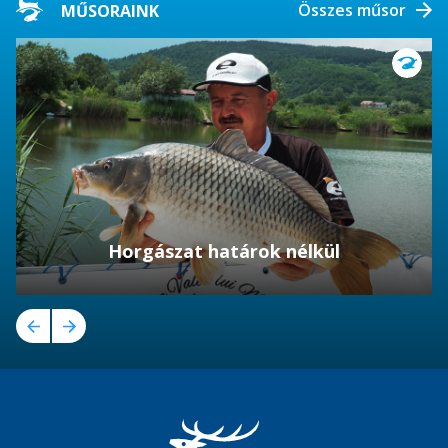
Összes műsor
MŰSORAINK
Horgászat határok nélkül