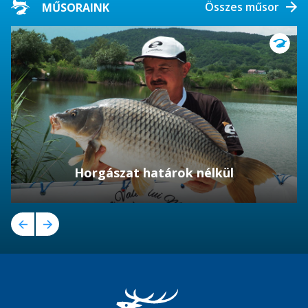
Összes műsor
MŰSORAINK
Horgászat határok nélkül