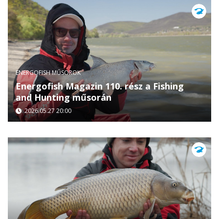
ENERGOFISH MŰSOROK
Energofish Magazin 110. rész a Fishing
and Hunting műsorán
2026.05.27 20:00