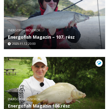
ENERGOFISH MŰSOROK
Energofish Magazin – 107. rész
2025.11.12 20:00
ENERGOFISH MŰSOROK
Energofish Magazin 106.rész