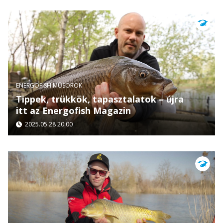
ENERGOFISH MŰSOROK
Tippek, trükkök, tapasztalatok – újra
itt az Energofish Magazin
2025.05.28 20:00