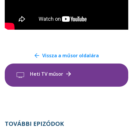
Vissza a műsor oldalára
Heti TV műsor
TOVÁBBI EPIZÓDOK