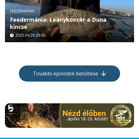
FEEDERMÁNIA
Feedermánia: Leánykoncér a Duna
kincse
2025.04.28 20:00
További epizódok betöltése