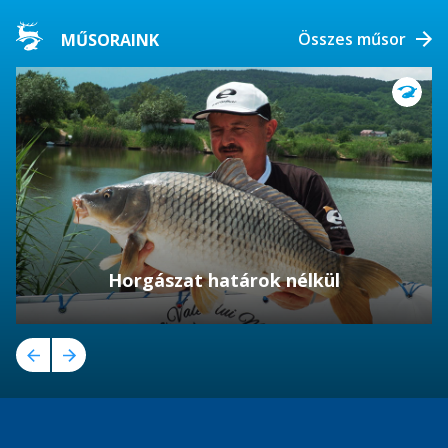
Összes műsor
MŰSORAINK
Horgászat határok nélkül