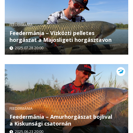
FEEDERMÁNIA
Feedermánia – Vízközti pelletes
horgászat a Majosligeti horgásztavon
2025.07.28 20:00
FEEDERMÁNIA
Feedermánia – Amurhorgászat bojlival
a Kiskunsági csatornán
2025.06.23 20:00