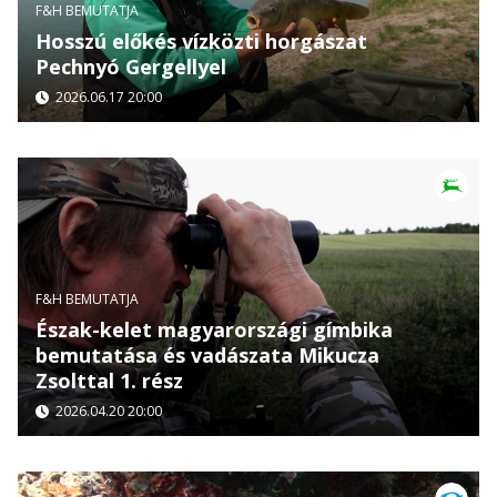
F&H BEMUTATJA
Hosszú előkés vízközti horgászat
Pechnyó Gergellyel
2026.06.17 20:00
F&H BEMUTATJA
Észak-kelet magyarországi gímbika
bemutatása és vadászata Mikucza
Zsolttal 1. rész
2026.04.20 20:00