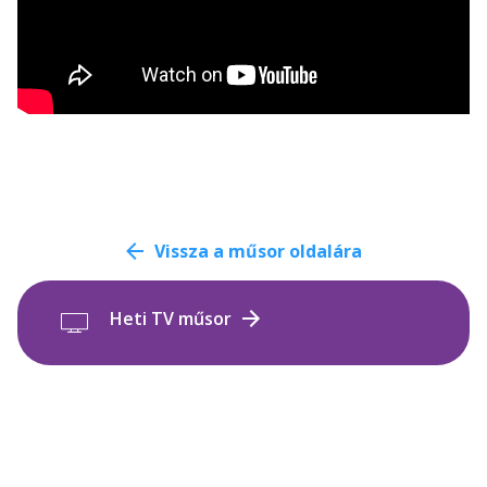
Vissza a műsor oldalára
Heti TV műsor