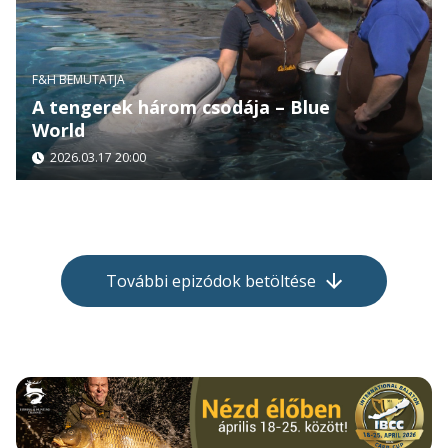
F&H BEMUTATJA
A tengerek három csodája – Blue
World
2026.03.17 20:00
További epizódok betöltése