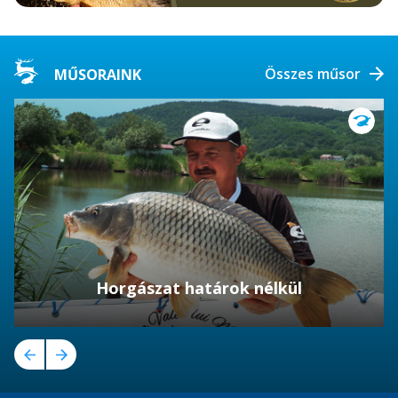
Összes műsor
MŰSORAINK
Horgászat határok nélkül