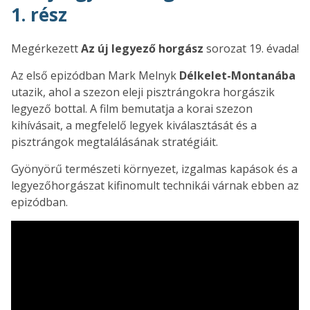
1. rész
Megérkezett
Az új legyező horgász
sorozat 19. évada!
Az első epizódban Mark Melnyk
Délkelet-Montanába
utazik, ahol a szezon eleji pisztrángokra horgászik
legyező bottal. A film bemutatja a korai szezon
kihívásait, a megfelelő legyek kiválasztását és a
pisztrángok megtalálásának stratégiáit.
Gyönyörű természeti környezet, izgalmas kapások és a
legyezőhorgászat kifinomult technikái várnak ebben az
epizódban.