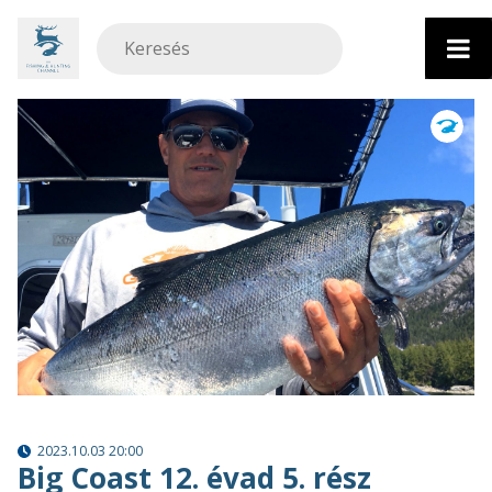
Ugrás
a
tartalomhoz
2023.10.03 20:00
Big Coast 12. évad 5. rész