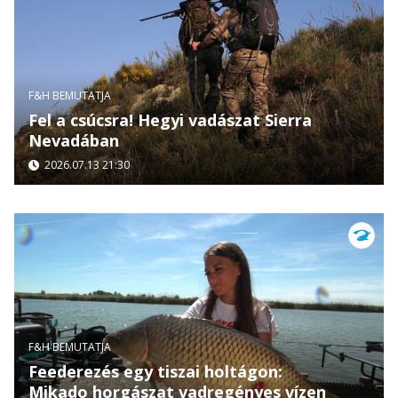
F&H BEMUTATJA
Fel a csúcsra! Hegyi vadászat Sierra
Nevadában
2026.07.13 21:30
F&H BEMUTATJA
Feederezés egy tiszai holtágon:
Mikado horgászat vadregényes vízen