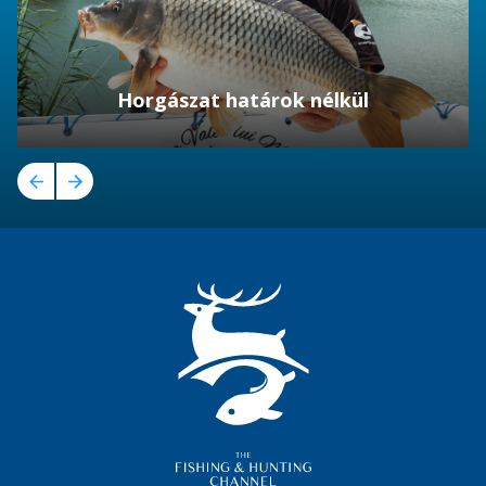
Horgászat határok nélkül