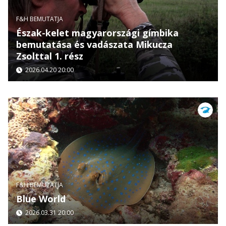
F&H BEMUTATJA
Észak-kelet magyarországi gímbika
bemutatása és vadászata Mikucza
Zsolttal 1. rész
2026.04.20 20:00
F&H BEMUTATJA
Blue World
2026.03.31 20:00