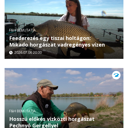
F&H BEMUTATJA
Feederezés egy tiszai holtágon:
Mikado horgászat vadregényes vízen
2026.07.06 20:00
F&H BEMUTATJA
Hosszú előkés vízközti horgászat
Pechnyó Gergellyel