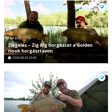
F&H BEMUTATJA
Ziegelés – Zig Rig horgászat a Golden
Hook horgásztavon
2026.08.03 20:00