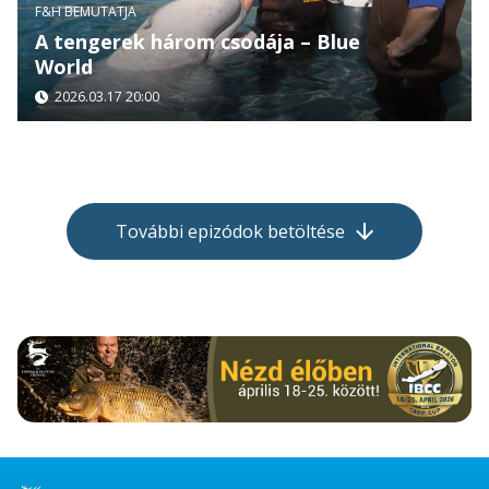
F&H BEMUTATJA
A tengerek három csodája – Blue
World
2026.03.17 20:00
További epizódok betöltése