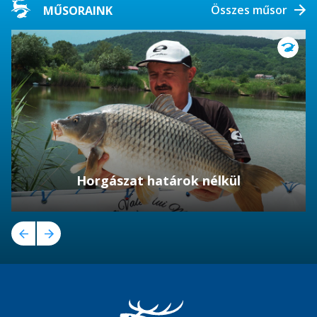
Összes műsor
MŰSORAINK
Horgászat határok nélkül