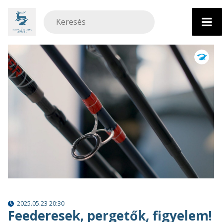
Ugrás
a
tartalomhoz
2025.05.23 20:30
Feederesek, pergetők, figyelem!