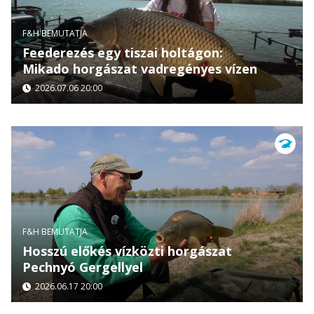
F&H BEMUTATJA
Feederezés egy tiszai holtágon:
Mikado horgászat vadregényes vízen
2026.07.06 20:00
F&H BEMUTATJA
Hosszú előkés vízközti horgászat
Pechnyó Gergellyel
2026.06.17 20:00