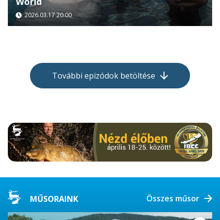
World
2026.03.17 20:00
További epizódok betöltése
Összes műsor
MŰSORAINK