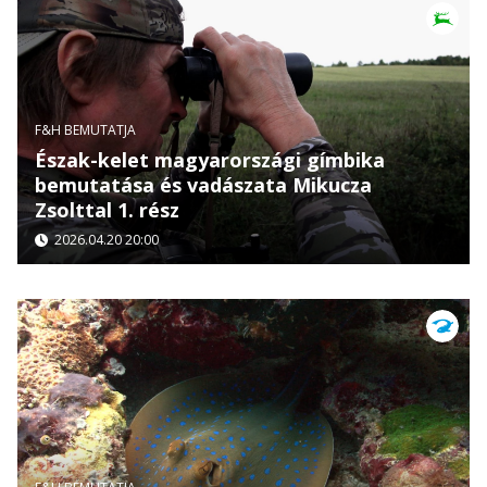
F&H BEMUTATJA
Észak-kelet magyarországi gímbika
bemutatása és vadászata Mikucza
Zsolttal 1. rész
2026.04.20 20:00