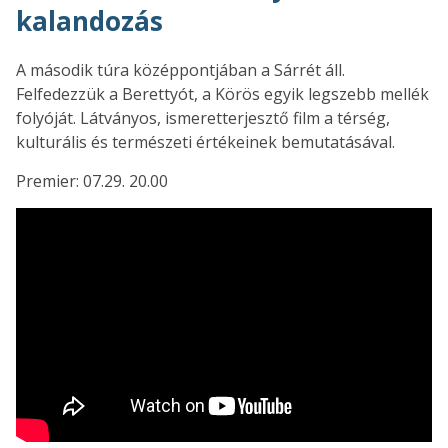
kalandozás
A második túra középpontjában a Sárrét áll.
Felfedezzük a Berettyót, a Körös egyik legszebb mellék
folyóját. Látványos, ismeretterjesztő film a térség,
kulturális és természeti értékeinek bemutatásával.
Premier: 07.29. 20.00