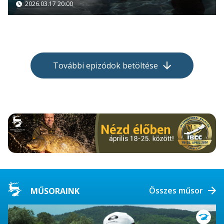
2026.03.17 20:00
További epizódok betöltése
Összes műsor
MŰSORAINK