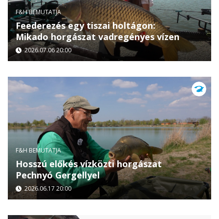
F&H BEMUTATJA
Feederezés egy tiszai holtágon:
Mikado horgászat vadregényes vízen
2026.07.06 20:00
F&H BEMUTATJA
Hosszú előkés vízközti horgászat
Pechnyó Gergellyel
2026.06.17 20:00