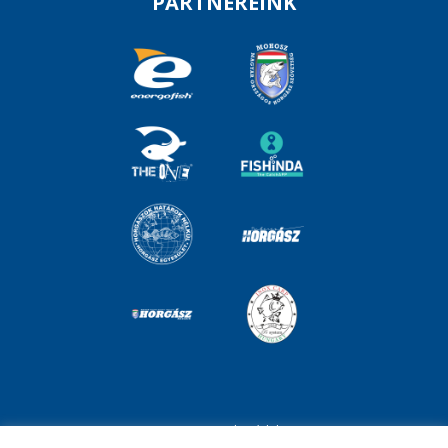
PARTNEREINK
Impresszum
Adatvédelem