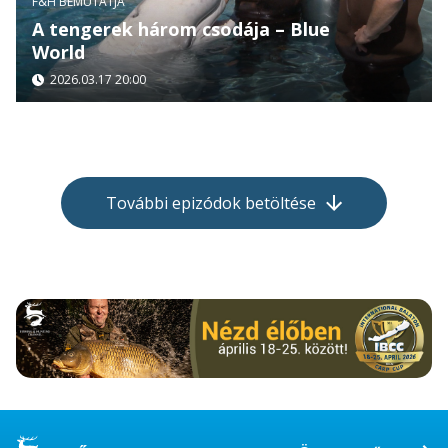
F&H BEMUTATJA
A tengerek három csodája – Blue
World
2026.03.17 20:00
További epizódok betöltése