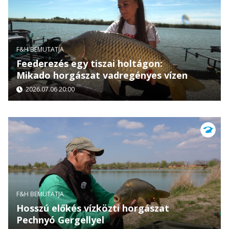
F&H BEMUTATJA
Feederezés egy tiszai holtágon:
Mikado horgászat vadregényes vízen
2026.07.06 20:00
F&H BEMUTATJA
Hosszú előkés vízközti horgászat
Pechnyó Gergellyel