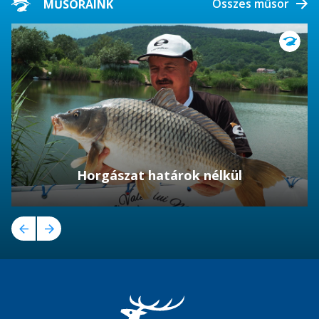
Összes műsor
MŰSORAINK
Horgászat határok nélkül