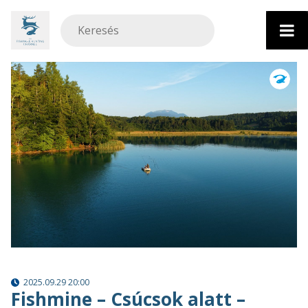
Ugrás
a
tartalomhoz
2025.09.29 20:00
Fishmine – Csúcsok alatt –