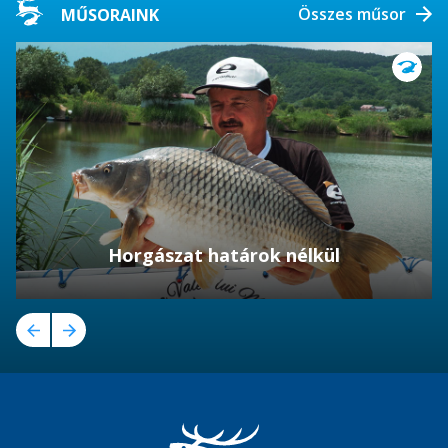
Összes műsor
MŰSORAINK
Horgászat határok nélkül