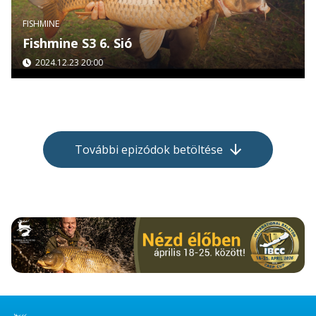
FISHMINE
Fishmine S3 6. Sió
2024.12.23 20:00
További epizódok betöltése