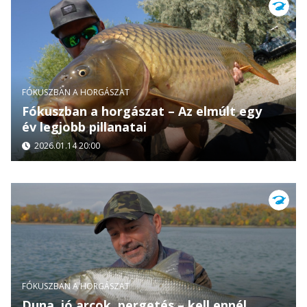
FÓKUSZBAN A HORGÁSZAT
Fókuszban a horgászat – Az elmúlt egy
év legjobb pillanatai
2026.01.14 20:00
FÓKUSZBAN A HORGÁSZAT
Duna, jó arcok, pergetés – kell ennél