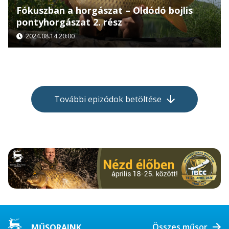
Fókuszban a horgászat – Oldódó bojlis
pontyhorgászat 2. rész
2024.08.14 20:00
További epizódok betöltése
Összes műsor
MŰSORAINK