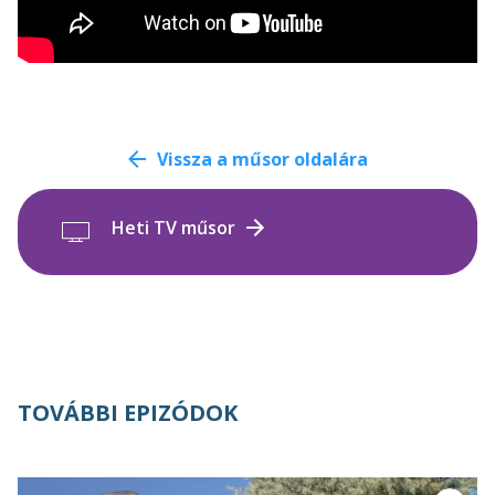
Vissza a műsor oldalára
Heti TV műsor
TOVÁBBI EPIZÓDOK