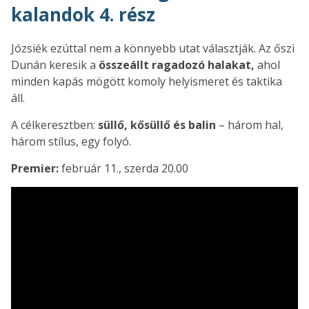
kalandok 4. rész
Józsiék ezúttal nem a könnyebb utat választják. Az őszi
Dunán keresik a
összeállt ragadozó halakat,
ahol
minden kapás mögött komoly helyismeret és taktika
áll.
A célkeresztben:
süllő, kősüllő és balin
– három hal,
három stílus, egy folyó.
Premier:
február 11., szerda 20.00