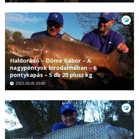
HALDORÁDÓ
Haldorádó – Döme Gábor – A
nagypontyok birodalmában – 6
pontykapás – 5 db 20 plusz kg
2023.06.05 20:00