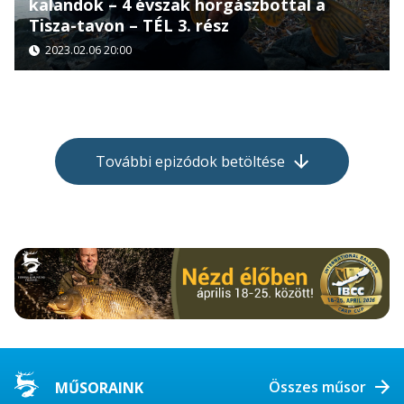
kalandok – 4 évszak horgászbottal a
Tisza-tavon – TÉL 3. rész
2023.02.06 20:00
További epizódok betöltése
Összes műsor
MŰSORAINK