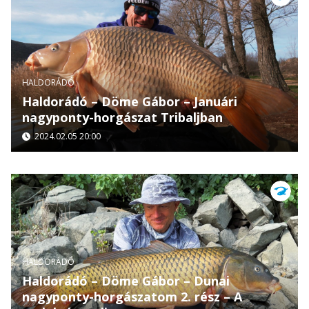
HALDORÁDÓ
Haldorádó – Döme Gábor – Januári
nagyponty-horgászat Tribaljban
2024.02.05 20:00
HALDORÁDÓ
Haldorádó – Döme Gábor – Dunai
nagyponty-horgászatom 2. rész – A