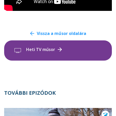
Vissza a műsor oldalára
Heti TV műsor
TOVÁBBI EPIZÓDOK