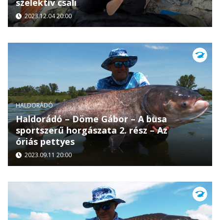
szelektív csali
2023.12.04 20:00
HALDORÁDÓ
Haldorádó – Döme Gábor – A busa
sportszerű horgászata 2. rész – Az
óriás pettyes
2023.09.11 20:00