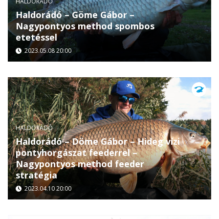
HALDORÁDÓ
Haldorádó – Göme Gábor –
Nagypontyos method spombos
etetéssel
2023.05.08 20:00
HALDORÁDÓ
Haldorádó – Döme Gábor – Hideg vízi
pontyhorgászat feederrel –
Nagypontyos method feeder
stratégia
2023.04.10 20:00