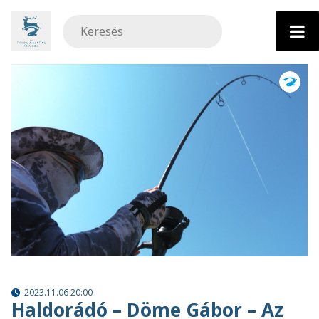
Ugrás
a
tartalomhoz
2023.11.06 20:00
Haldorádó – Döme Gábor – Az