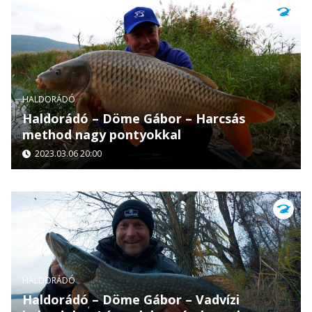
HALDORÁDÓ
Haldorádó – Döme Gábor – Harcsás
method nagy pontyokkal
2023.03.06 20:00
HALDORÁDÓ
Haldorádó – Döme Gábor – Vadvízi