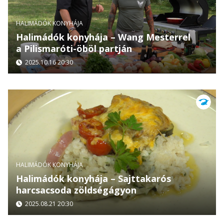
HALIMÁDÓK KONYHÁJA
Halimádók konyhája – Wang Mesterrel
a Pilismaróti-öböl partján
2025.10.16 20:30
HALIMÁDÓK KONYHÁJA
Halimádók konyhája – Sajttakarós
harcsacsoda zöldségágyon
2025.08.21 20:30