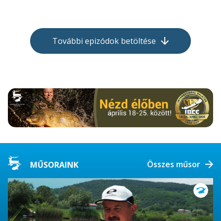
További epizódok betöltése
Összes műsor
MŰSORAINK