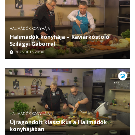
HALIMÁDÓK KONYHÁJA
Halimádók konyhája – Kaviárkóstoló
Szilágyi Gáborral
2026.01.15 20:30
HALIMÁDÓK KONYHÁJA
Újragondolt klasszikus a Halimádók
konyhájában