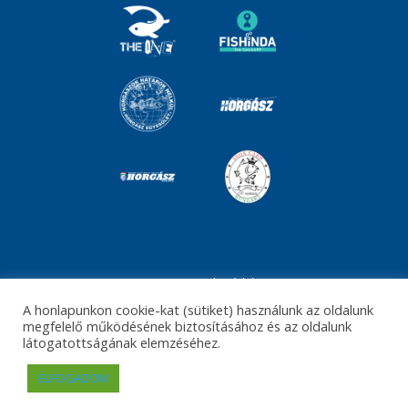
Impresszum
Adatvédelem
A honlapunkon cookie-kat (sütiket) használunk az oldalunk
©The Fishing and Hunting Channel 2021
megfelelő működésének biztosításához és az oldalunk
látogatottságának elemzéséhez.
website:
ELFOGADOM