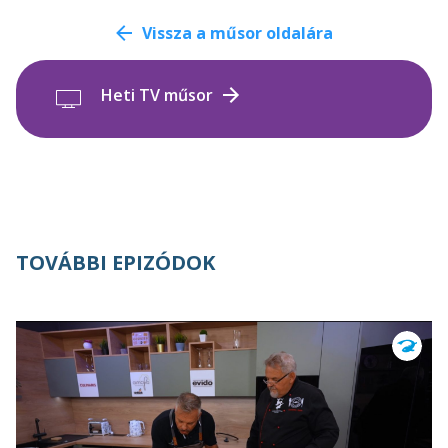
Vissza a műsor oldalára
Heti TV műsor
TOVÁBBI EPIZÓDOK