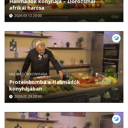
Halimádók konyhája – Dorozsmai
afrikai harcsa
2026.03.12 20:00
HALIMÁDÓK KONYHÁJA
Proteinbomba a Halimádók
konyhájában
2026.01.29 20:30