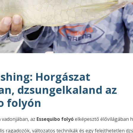
ishing: Horgászat
n, dzsungelkaland az
o folyón
 vadonjában, az
Essequibo folyó
elképesztő élővilágában h
is ragadozók, változatos technikák és egy felejthetetlen dz