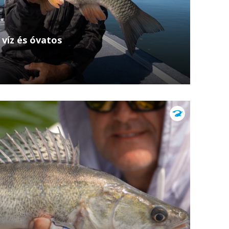
 víz és óvatos
ten megmutatja, hogyan lehet wobblerekkel
 is — és miért érdemes ilyenkor különösen