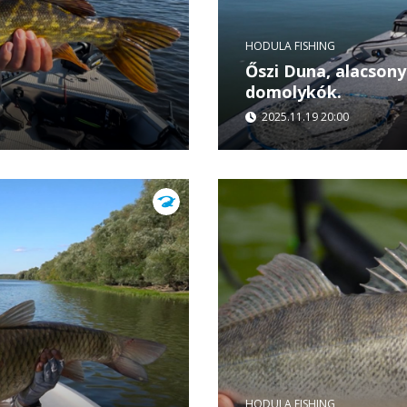
HODULA FISHING
Őszi Duna, alacsony
domolykók.
2025.11.19 20:00
milyen csalik és
Hodula Tamás ezen a hé
ecember 17., szerda –
rászedni a nagy öregeket
figyelni a víz minden...
HODULA FISHING