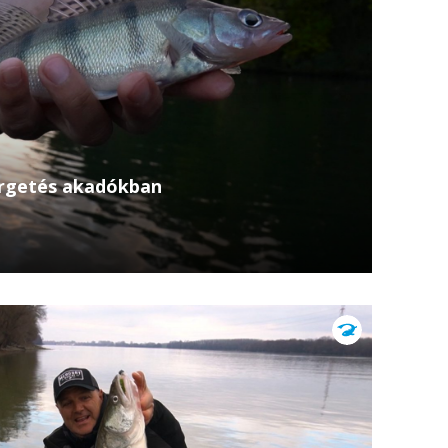
ergetés akadókban
b epizódjában Hodula Tamás a Tiszára látogat,
ízben keresi a ragadozóhalakat. A cél ezúttal a