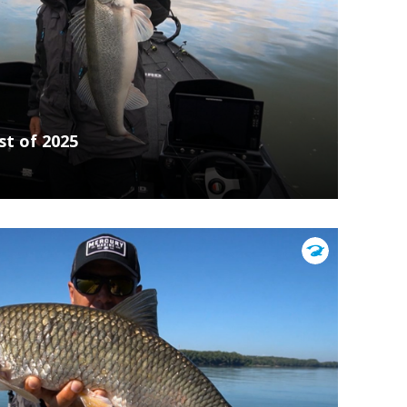
st of 2025
mlékezetes pillanatot hozott a vízparton. A
f 2025 epizódban Hodula Tamás a legszebb
asabb...