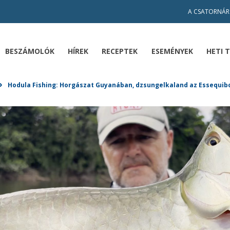
A CSATORNÁR
BESZÁMOLÓK
HÍREK
RECEPTEK
ESEMÉNYEK
HETI 
»
Hodula Fishing: Horgászat Guyanában, dzsungelkaland az Essequib