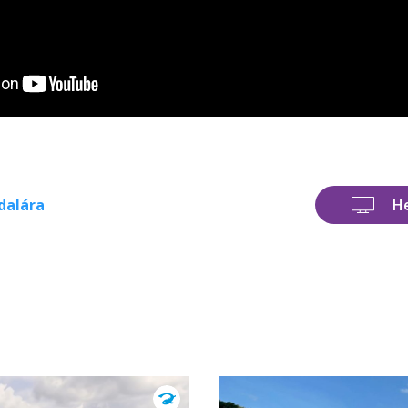
dalára
H