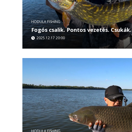
HODULA FISHING
Fogós csalik. Pontos vezetés. Csukák.
2025.12.17 20:00
Ebben az epizódban Hodula Tamás megmutatja, 
technikák működnek igazán az északi vizeken. D
20:00 Fishing &...
HODULA FISHING