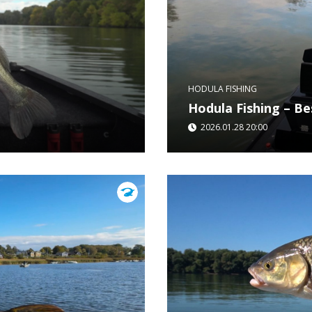
HODULA FISHING
Hodula Fishing – Be
2026.01.28 20:00
zsef társaságában, ahol
A 2025-ös év számtalan e
ásra bírni a mederben
Hodula Fishing – Best o
fogásokat és a legizgalm