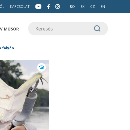
ÓL
KAPCSOLAT
RO
SK
CZ
EN
TV MŰSOR
o folyón