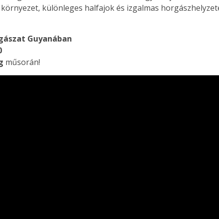
környezet, különleges halfajok és izgalmas horgászhelyzete
rgászat Guyanában
0
g
műsorán!