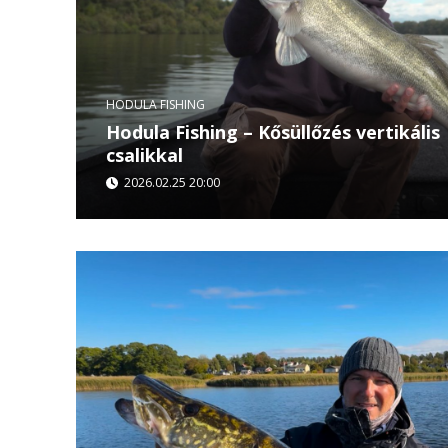
HODULA FISHING
Hodula Fishing – Kősüllőzés vertikális
csalikkal
2026.02.25 20:00
Hodula Tamás ezúttal a Tiszán horgászik Lós Jó
vertikális csalikkal próbálják megtalálni és kap
álló...