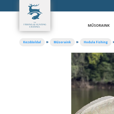
Ugrás
a
tartalomhoz
MŰSORAINK
»
»
Kezdőoldal
Műsoraink
Hodula Fishing