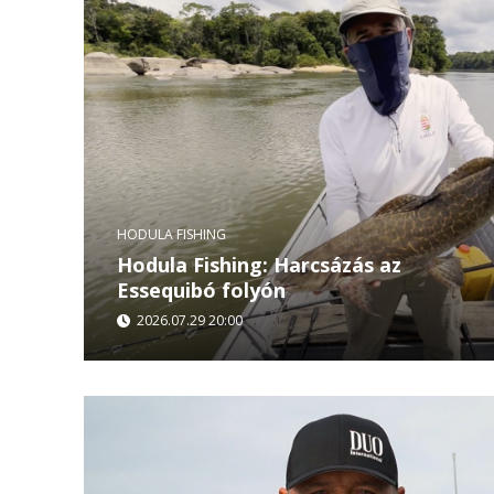
HODULA FISHING
Hodula Fishing: Harcsázás az
Essequibó folyón
2026.07.29 20:00
A HodulaFishing következő epizódja Guyana vad
folyó különleges világába vezeti a nézőket. Ez a
terepet...