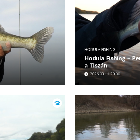
HODULA FISHING
Hodula Fishing – P
a Tiszán
2026.03.11 20:00
a folyóra látogat, ahol
A Hodula Fishing legújab
res pergetéssel.
ahol az őszi, lelassult v
kősüllő...