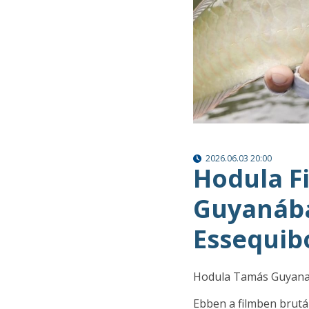
2026.06.03 20:00
Hodula F
Guyanába
Essequib
Hodula Tamás Guyana
Ebben a filmben brutál