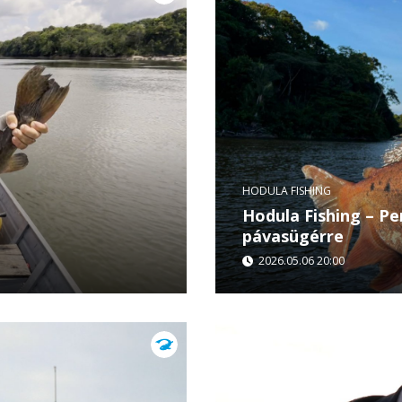
HODULA FISHING
Hodula Fishing – P
pávasügérre
2026.05.06 20:00
onjába, az Essequibó
Hodula Tamás Guyanába u
 vadregényes víz izgalmas
pávasügérre pergethetett
környezet, a brutális kap