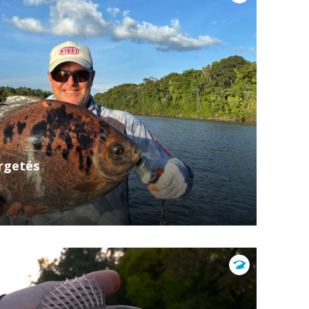
ergetés
tazott, ahol egy régi álma vált valóra:
 a legjobb wobblereivel. Az érintetlen
ások...