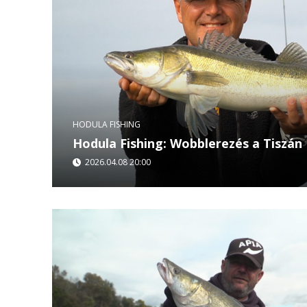
HODULA FISHING
Hodula Fishing: Wobblerezés a Tiszán
2026.04.08 20:00
A Hodula Fishing legújabb részében Tamás a Tisz
a cél: minél több ragadozó hal becsapása wobble
Különböző...