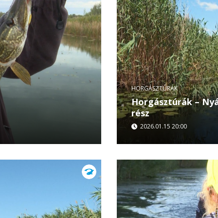
HORGÁSZTÚRÁK
Horgásztúrák – Nyá
rész
2026.01.15 20:00
zág – és egy közös
A sorozat harmadik epiz
izódban Mălin Mușatescu
arcát mutatja meg. Hőség
folyamatos...