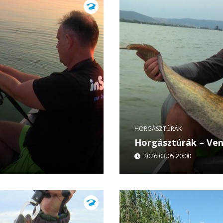
HORGÁSZTÚRÁK
Horgásztúrák – Veni 
2026.03.05 20:00
n különleges trófeára
Ebben az epizódban a Du
ák – Veni Vidi Divici
elsüllyedt roncsok között
üdülőfaluban...