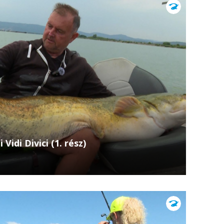
Vidi Divici (1. rész)
na alsó szakaszára utazunk, ahol a mélyben
 hatalmas harcsák élnek. A romániai Divici