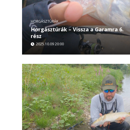
HORGÁSZTÚRÁK
Horgásztúrák – Vissza a Garamra 6.
rész
2025.10.09 20:00
Horgásztúrák – Vissza a Garamra (6. rész) Elérke
Garam folyón forgatott sorozatunk utolsó epi
és vendégei...