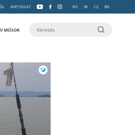
ÓL
KAPCSOLAT
RO
SK
CZ
EN
TV MŰSOR