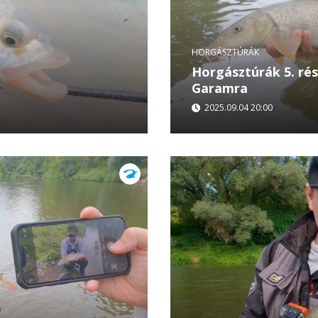
HORGÁSZTÚRÁK
Horgásztúrák 5. rés
Garamra
2025.09.04 20:00
zett a nagy finálé! A
...
zódjában Malin Musatescu