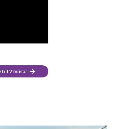
eti TV műsor