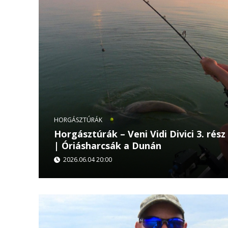
HORGÁSZTÚRÁK
Horgásztúrák – Veni Vidi Divici 3. rész
| Óriásharcsák a Dunán
2026.06.04 20:00
Divici környékén a Duna harcsaállománya minde
vágyó horgász figyelmét felkeltheti. A Horgásztúr
befejező...