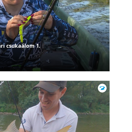
ri csukaálom 1.
 forró nyár és a kihívás, amit csak a legkitartóbb
in Musatescu és Paula Ionescu ezúttal egy