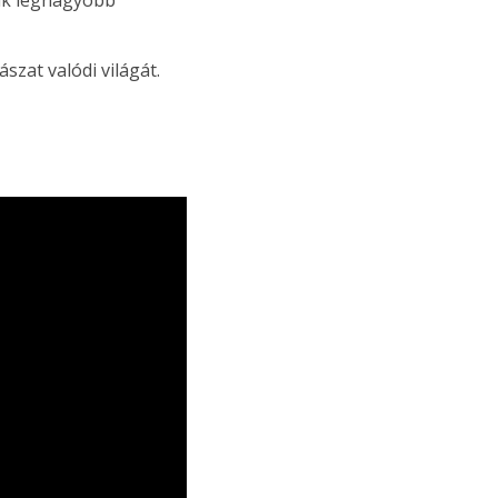
yik legnagyobb
zat valódi világát.