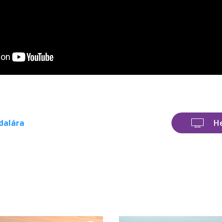
dalára
H