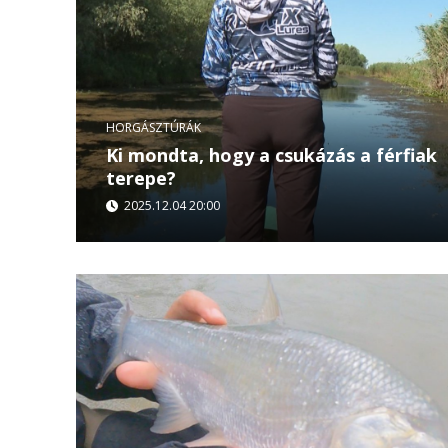
HORGÁSZTÚRÁK
Ki mondta, hogy a csukázás a férfiak
terepe?
2025.12.04 20:00
Ez a horgászhölgy olyan eleganciával fogja a 
nézni! A Horgásztúrák: Nyári csukaálom része i
nincs...