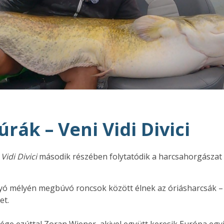
rák – Veni Vidi Divici
Vidi Divici
második részében folytatódik a harcsahorgászat
olyó mélyén megbúvó roncsok között élnek az óriásharcsák – 
et.