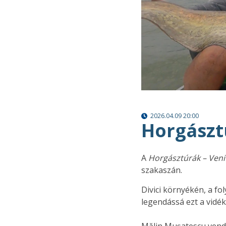
2026.04.09 20:00
Horgásztú
A
Horgásztúrák – Veni 
szakaszán.
Divici környékén, a f
legendássá ezt a vidék