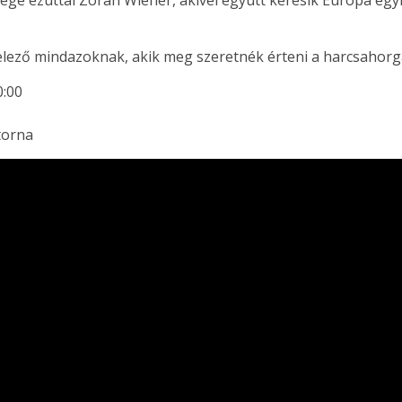
ge ezúttal Zoran Wiener, akivel együtt keresik Európa eg
elező mindazoknak, akik meg szeretnék érteni a harcsahorgás
0:00
torna