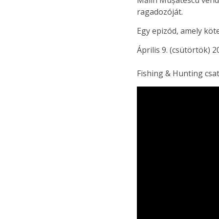
Mălin Mușatescu vendé
ragadozóját.
Egy epizód, amely köt
Április 9. (csütörtök) 2
Fishing & Hunting csa