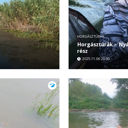
HORGÁSZTÚRÁK
Horgásztúrák – Nyá
rész
2025.11.06 20:00
ragadozókat, hogy öröm
A Duna-delta vad vizei, a
smét bizonyítja: tudásban
horgászok vállalnak! Mal
áthatolhatatlan...