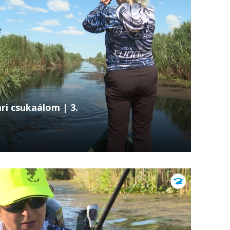
ri csukaálom | 3.
ódja a nyári csukahorgászat egyik legnehezebb
, sűrű növényzettel borított, sekély vizek és