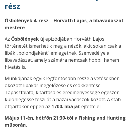
rész
Ősbölények 4. rész – Horváth Lajos, a libavadászat
mestere
Az
Ősbölények
új epizódjában Horváth Lajos
történetét ismerhetik meg a nézők, akit sokan csak a
libák „bolondjaként” emlegetnek. Szenvedélye a
libavadászat, amely számára nemcsak hobbi, hanem
hivatás is.
Munkájának egyik legfontosabb része a vetésekben
okozott libakár megelőzése és csökkentése.
Tapasztalata, kitartása és eredményessége egészen
különlegessé teszi őt a hazai vadászok között. A stáb
ottjártakor éppen az
1700. libáját
ejtette el.
Május 11-én, hétfőn 21:30-tól a Fishing and Hunting
műsorán.