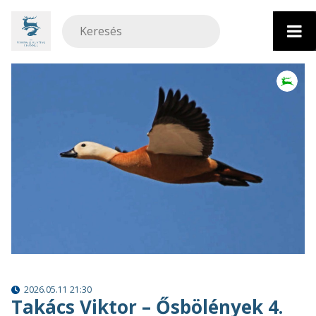
Ugrás
a
tartalomhoz
2026.05.11 21:30
Takács Viktor – Ősbölények 4.