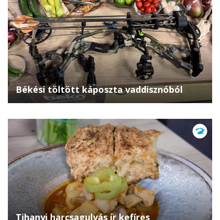
Békési töltött káposzta vaddisznóból
Tihanyi harcsagulyás ír kefíres