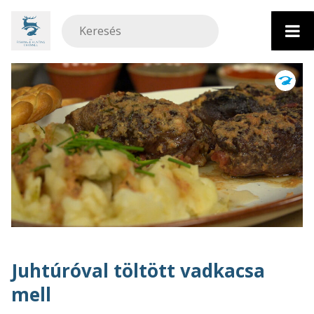
Ugrás
a
tartalomhoz
Juhtúróval töltött vadkacsa
mell