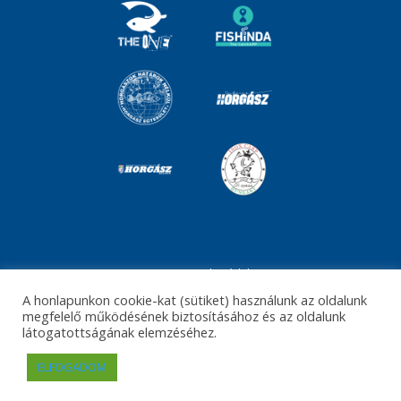
Impresszum
Adatvédelem
A honlapunkon cookie-kat (sütiket) használunk az oldalunk
©The Fishing and Hunting Channel 2021
megfelelő működésének biztosításához és az oldalunk
látogatottságának elemzéséhez.
website:
ELFOGADOM