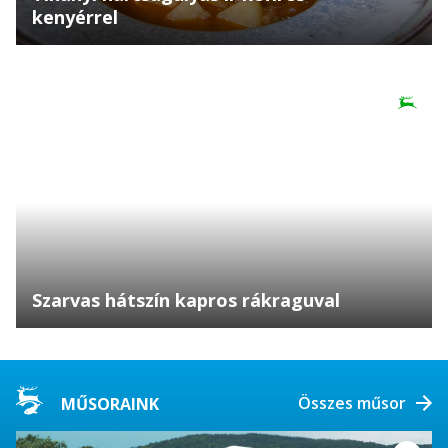
kenyérrel
Szarvas hátszín kapros rákraguval
Összes műsor
MŰSORAINK