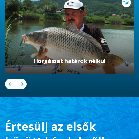
Horgászat határok nélkül
Értesülj az elsők