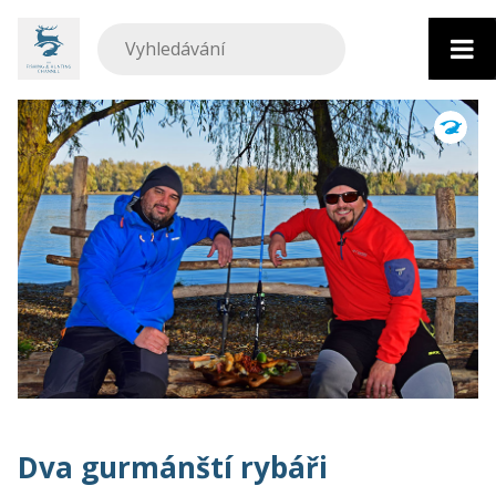
Přejít
k
obsahu
Dva gurmánští rybáři