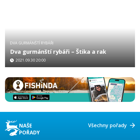
DVA GURMÁNŠTÍ RYBÁŘI
Dva gurmánští rybáři – Štika a rak
2021.09.30 20:00
Všechny pořady
NAŠE
POŘADY