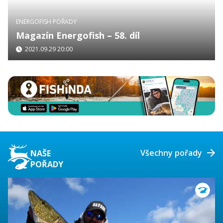
ENERGOFISH POŘADY
Magazín Energofish – 58. díl
2021.09.29 20:00
Všechny pořady
NAŠE
POŘADY