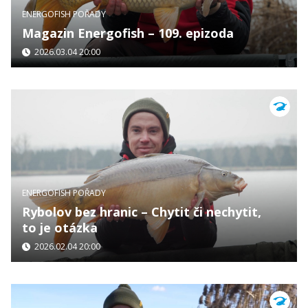
ENERGOFISH POŘADY
Magazin Energofish – 109. epizoda
2026.03.04 20:00
ENERGOFISH POŘADY
Rybolov bez hranic – Chytit či nechytit,
to je otázka
2026.02.04 20:00