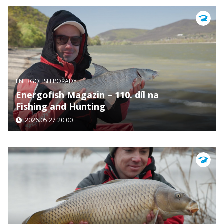
ENERGOFISH POŘADY
Energofish Magazin – 110. díl na
Fishing and Hunting
2026.05.27 20:00