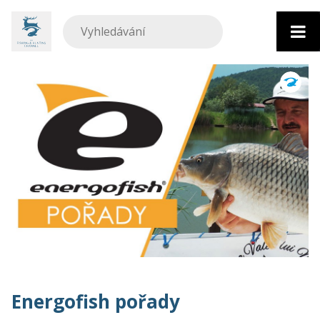
Přejít
k
obsahu
Energofish pořady