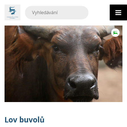
Přejít
k
obsahu
Lov buvolů