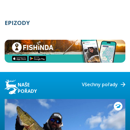
EPIZODY
Všechny pořady
NAŠE
POŘADY