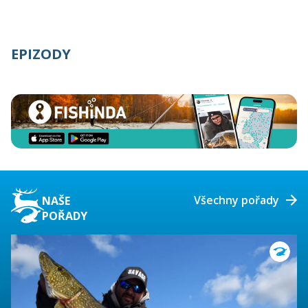
EPIZODY
Všechny pořady
NAŠE
POŘADY