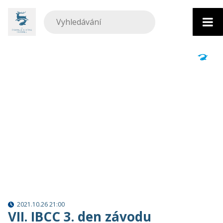
Přejít
k
obsahu
2021.10.26 21:00
VII. IBCC 3. den závodu