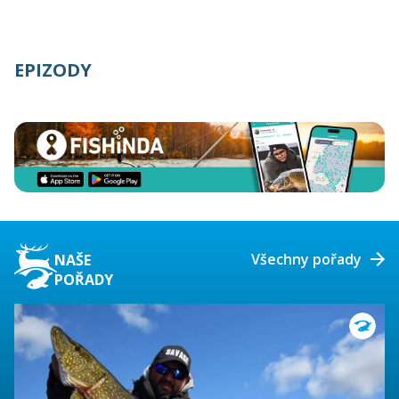
EPIZODY
Všechny pořady
NAŠE
POŘADY