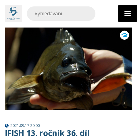
Přejít
k
obsahu
2021.09.17 20:00
IFISH 13. ročník 36. díl