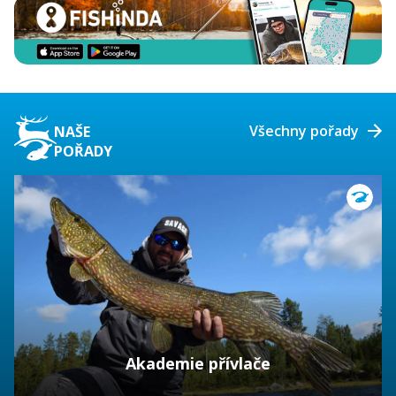
Všechny pořady
NAŠE
POŘADY
Akademie přívlače