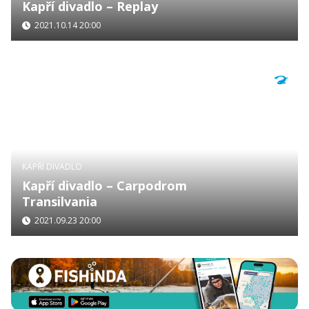
Kapří divadlo – Replay
2021.10.14 20:00
KAPŘÍ DIVADLO
Kapří divadlo – Carpodrom
Transilvania
2021.09.23 20:00