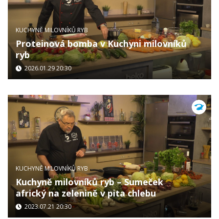
KUCHYNĚ MILOVNÍKŮ RYB
Proteinová bomba v Kuchyni milovníků
ryb
2026.01.29 20:30
KUCHYNĚ MILOVNÍKŮ RYB
Kuchyně milovníků ryb – Sumeček
africký na zelenině v pita chlebu
2023.07.21 20:30