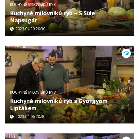
KUCHYNĚ MILOVNÍKŮ RYB
Kuchyně milovníků ryb – S Süle
Napsugár
2023.04.20 20:30
KUCHYNĚ MILOVNÍKŮ RYB
Kuchyně milovníků ryb s Györgyöm
Liptákem
2023.04.06 20:30