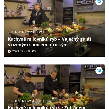
KUCHYNĚ MILOVNÍKŮ RYB
Kuchyně milovníků ryb – Vaječný guláš
s uzeným sumcem africkým
2023.03.23 00:00
KUCHYNĚ MILOVNÍKŮ RYB
Kuchyně milovníků ryb se Zoltánem