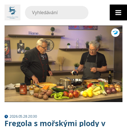
Přejít
k
obsahu
2026.05.28 20:30
Fregola s mořskými plody v