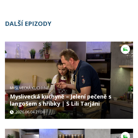
DALŠÍ EPIZODY
MYSLIVECKÁ KUCHYNĚ
Myslivecká kuchyně – Jelení pečeně s
langošem s hříbky | S Lili Tarjáni
2026.06.04 21:30