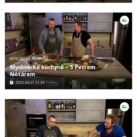
MYSLIVECKÁ KUCHYNĚ
Myslivecká kuchyně – S Petrem
Nótárem
2023.04.27 21:30