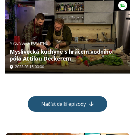
MYSLIVECKÁ KUCHYNĚ
Myslivecká kuchyně s hráčem vodního
póla Attilou Deckerem
2023.03.15 00:00
Načíst další epizody