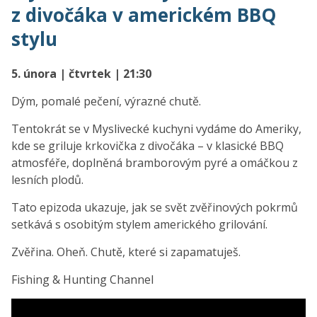
z divočáka v americkém BBQ
stylu
5. února | čtvrtek | 21:30
Dým, pomalé pečení, výrazné chutě.
Tentokrát se v Myslivecké kuchyni vydáme do Ameriky,
kde se griluje krkovička z divočáka – v klasické BBQ
atmosféře, doplněná bramborovým pyré a omáčkou z
lesních plodů.
Tato epizoda ukazuje, jak se svět zvěřinových pokrmů
setkává s osobitým stylem amerického grilování.
Zvěřina. Oheň. Chutě, které si zapamatuješ.
Fishing & Hunting Channel