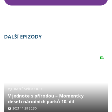
DALŠÍ EPIZODY
V JEDNOTĚ S PŘÍRODOU
V jednote s přírodou – Momentky
deseti národních parků 10. díl
2021.11.29 20:30