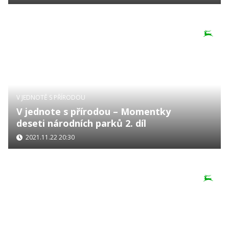
V JEDNOTĚ S PŘÍRODOU
V jednote s přírodou – Momentky
deseti národních parků 2. díl
2021.11.22 20:30