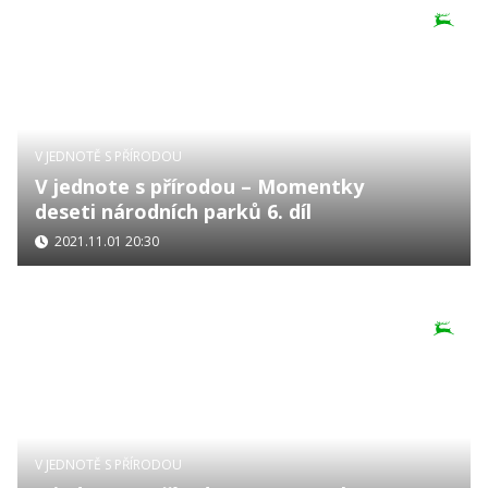
V JEDNOTĚ S PŘÍRODOU
V jednote s přírodou – Momentky
deseti národních parků 6. díl
2021.11.01 20:30
V JEDNOTĚ S PŘÍRODOU