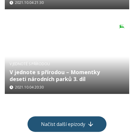
2021.10.04 21:30
V JEDNOTĚ S PŘÍRODOU
V jednote s přírodou – Momentky
deseti národních parků 3. díl
2021.10.04 20:30
Načíst další epizody