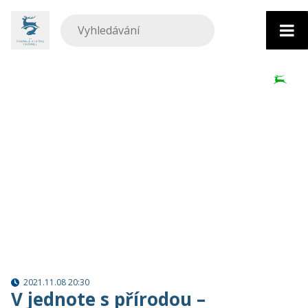
Přejít
k
obsahu
2021.11.08 20:30
V jednote s přírodou –