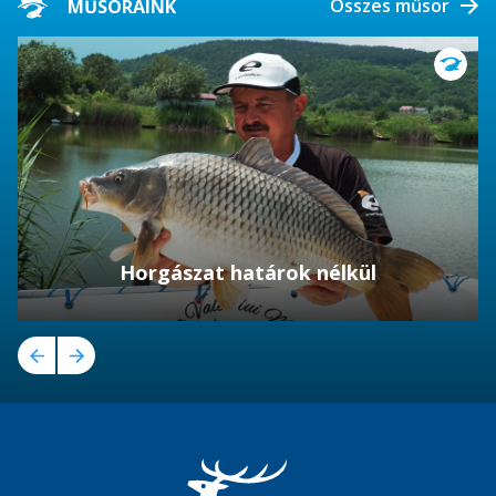
Összes műsor
MŰSORAINK
Horgászat határok nélkül