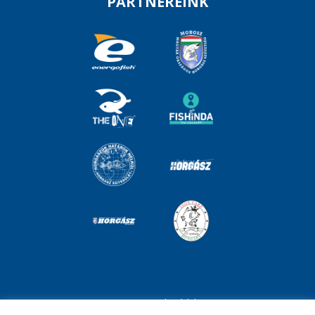
PARTNEREINK
Impresszum
Adatvédelem