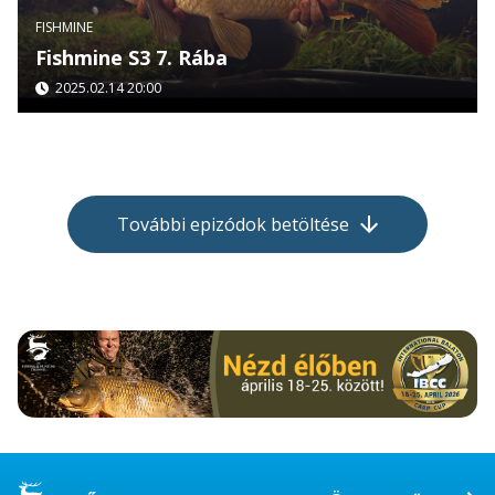
FISHMINE
Fishmine S3 7. Rába
2025.02.14 20:00
További epizódok betöltése