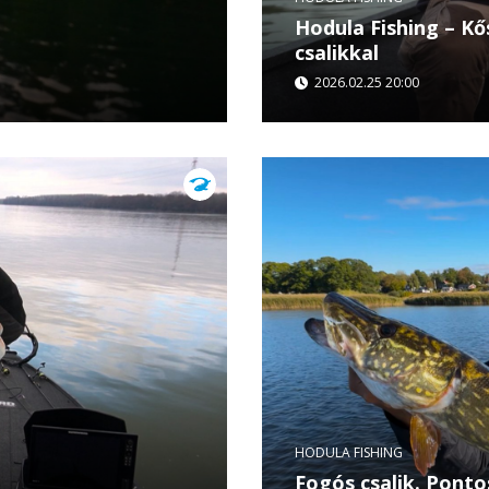
Hodula Fishing – Kős
csalikkal
2026.02.25 20:00
amás a Tiszára látogat,
Hodula Tamás ezúttal a 
alakat. A cél ezúttal a
vertikális csalikkal prób
álló...
HODULA FISHING
Fogós csalik. Ponto