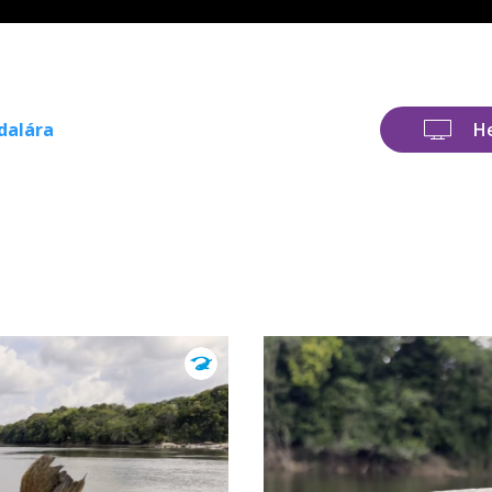
dalára
H