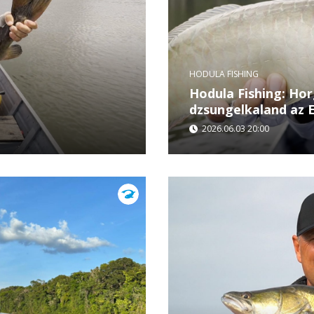
HODULA FISHING
Hodula Fishing: Ho
dzsungelkaland az 
2026.06.03 20:00
onjába, az Essequibó
Hodula Tamás Guyana vad
 vadregényes víz izgalmas
élővilágában horgászott.
technikák és...