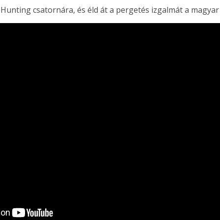
 Hunting csatornára, és éld át a pergetés izgalmát a magyar