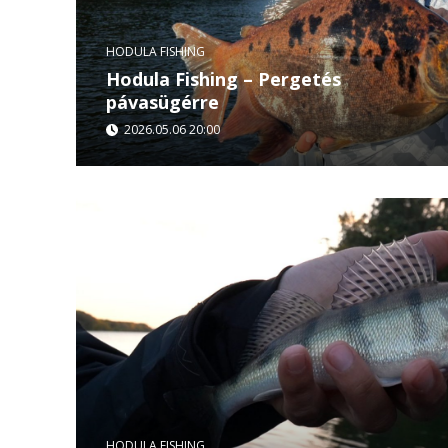
HODULA FISHING
Hodula Fishing – Pergetés
pávasügérre
2026.05.06 20:00
Hodula Tamás Guyanába utazott, ahol egy régi 
pávasügérre pergethetett a legjobb wobblereivel
környezet, a brutális kapások...
HODULA FISHING