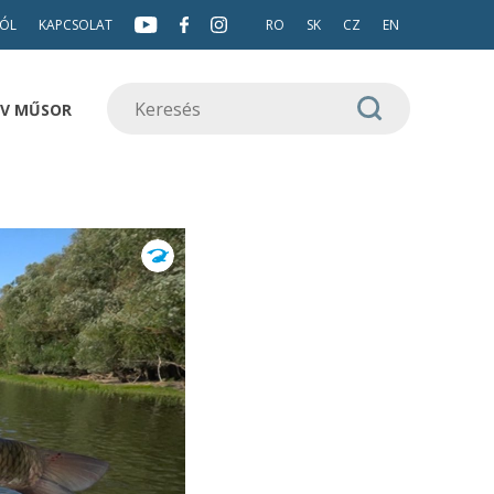
ÓL
KAPCSOLAT
RO
SK
CZ
EN
TV MŰSOR