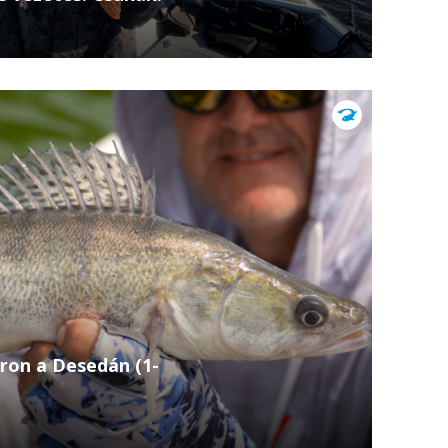
la Tamás megmutatja, milyen csalik és
n az északi vizeken. December 17., szerda –
ron a Desedán (1-
20.00 Pergetés forróságban, ragadozók