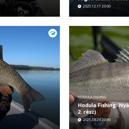
2025.12.17 20:00
hozott a vízparton. A
Ebben az epizódban Hodu
a Tamás a legszebb
technikák működnek igazá
20:00 Fishing &...
HODULA FISHING
Hodula Fishing: Nyá
2. rész)
2025.09.24 20:00
 lehet wobblerekkel
Szeptember 24., szerda 