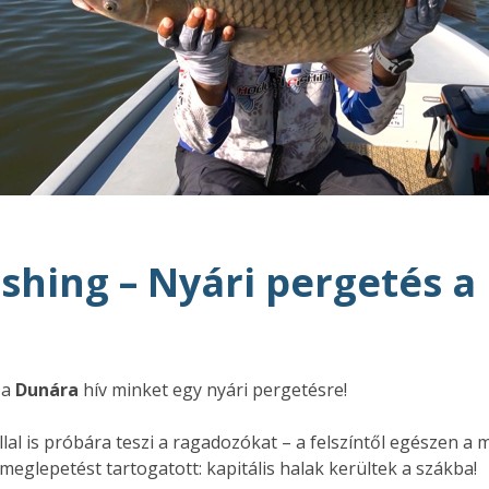
shing – Nyári pergetés a
 a
Dunára
hív minket egy nyári pergetésre!
al is próbára teszi a ragadozókat – a felszíntől egészen a m
 meglepetést tartogatott: kapitális halak kerültek a szákba!