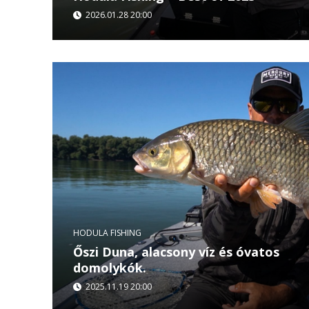
2026.01.28 20:00
A 2025-ös év számtalan emlékezetes pillanatot 
Hodula Fishing – Best of 2025 epizódban Hodul
fogásokat és a legizgalmasabb...
HODULA FISHING
Őszi Duna, alacsony víz és óvatos
domolykók.
2025.11.19 20:00
Hodula Tamás ezen a héten megmutatja, hogyan