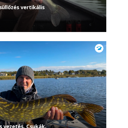
üllőzés vertikális
Tiszán horgászik Lós József társaságában, ahol
álják megtalálni és kapásra bírni a mederben
s vezetés. Csukák.