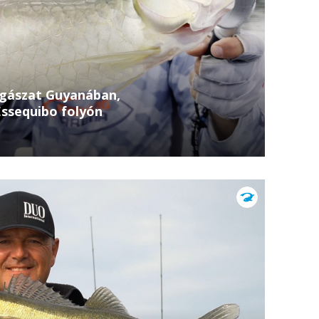
rgászat Guyanában,
Essequibo folyón
onjában, az Essequibo folyó elképesztő
 Ebben a filmben brutális ragadozók, változatos