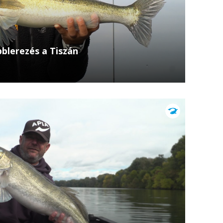
blerezés a Tiszán
b részében Tamás a Tisza folyóra látogat, ahol
zó hal becsapása wobbleres pergetéssel.