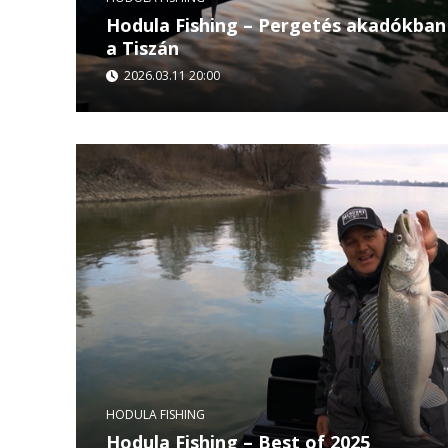
Hodula Fishing – Pergetés akadókban
a Tiszán
2026.03.11 20:00
A Hodula Fishing legújabb epizódjában Hodula T
ahol az őszi, lelassult vízben keresi a ragadozóh
kősüllő...
HODULA FISHING
Hodula Fishing – Best of 2025