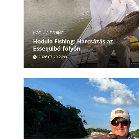
HODULA FISHING
Hodula Fishing: Harcsázás az
Essequibó folyón
2026.07.29 20:00
A HodulaFishing következő epizódja Guyana vad
folyó különleges világába vezeti a nézőket. Ez a
terepet...