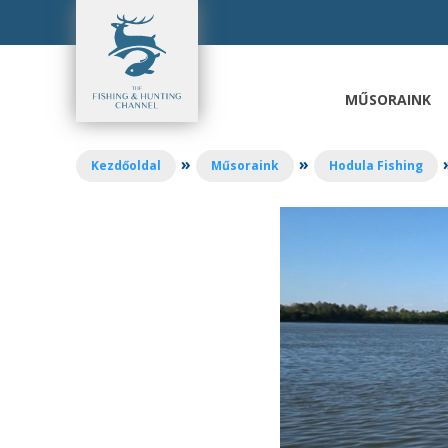
Ugrás
a
tartalomhoz
MŰSORAINK
»
»
Kezdőoldal
Műsoraink
Hodula Fishing