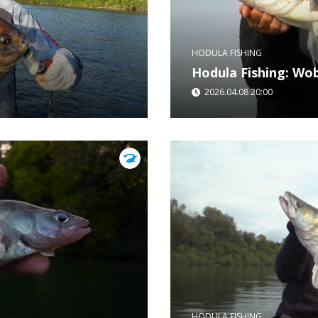
HODULA FISHING
Hodula Fishing: Wob
2026.04.08 20:00
álma vált valóra:
A Hodula Fishing legújab
. Az érintetlen
a cél: minél több ragado
Különböző...
HODULA FISHING