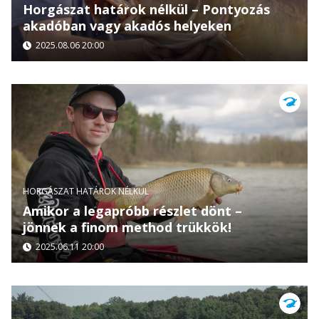
Horgászat határok nélkül – Pontyozás
akadóban vagy akadós helyeken
2025.08.06 20:00
HORGÁSZAT HATÁROK NÉLKÜL
Amikor a legapróbb részlet dönt –
jönnek a finom method trükkök!
2025.06.11 20:00