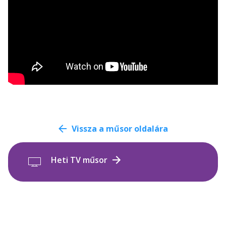
Vissza a műsor oldalára
Heti TV műsor