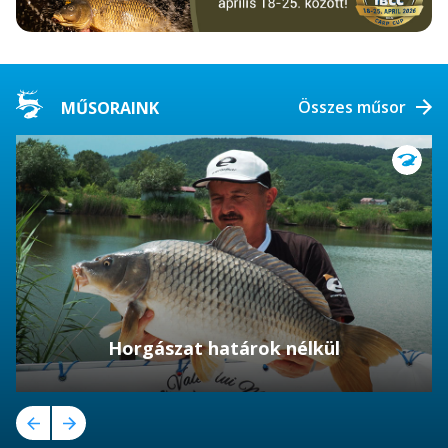
Összes műsor
MŰSORAINK
Horgászat határok nélkül