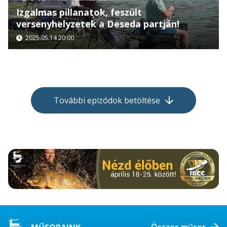
Izgalmas pillanatok, feszült
versenyhelyzetek a Deseda partján!
2025.05.14 20:00
További epizódok betöltése