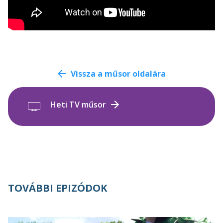
Vissza a műsor oldalára
Heti TV műsor
TOVÁBBI EPIZÓDOK