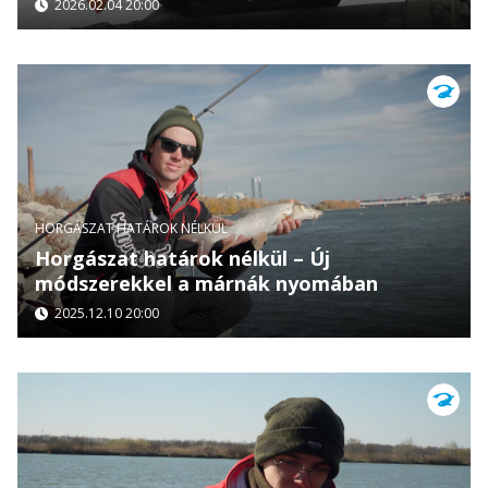
2026.02.04 20:00
HORGÁSZAT HATÁROK NÉLKÜL
Horgászat határok nélkül – Új
módszerekkel a márnák nyomában
2025.12.10 20:00