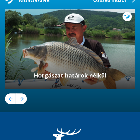
Összes műsor
MŰSORAINK
Horgászat határok nélkül