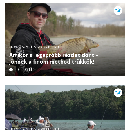
HORGÁSZAT HATÁROK NÉLKÜL
Amikor a legapróbb részlet dönt –
jönnek a finom method trükkök!
2025.06.11 20:00
HORGÁSZAT HATÁROK NÉLKÜL