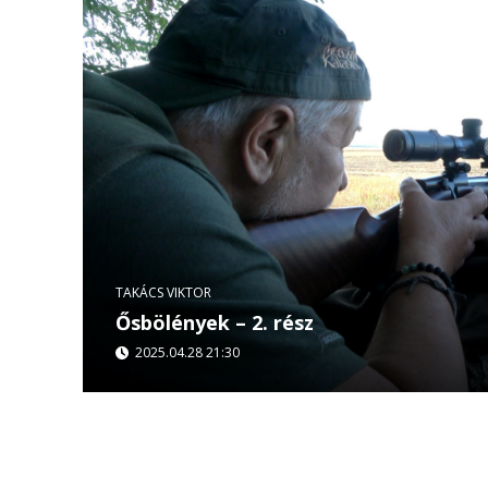
TAKÁCS VIKTOR
Ősbölények – 2. rész
2025.04.28 21:30
Április 28-án, hétfőn 21:30-kor folytatódik Taká
Ervin közös filmje! Farkas László példaértékű m
meg:...