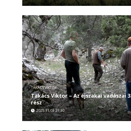
Takács Viktor új filmjében a vadászat kevésbé l
őszintébb oldalát mutatja meg. Az „éjszaka vadá
társaságában...
TAKÁCS VIKTOR
Takács Viktor – Az éjszakai vadászai 3
rész
2025.11.03 21:30
Törökország vadregényes tájain, a holdfénybe
Takács Viktor kamerája előtt Molnár József és 
éjszakáról...