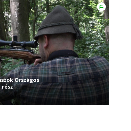
ászok Országos
 rész
tfő 21.30 Chernelházadamonyán 2024. júniusában
 Hivatásos Vadászok Országos Szakmai