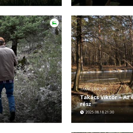
átványos, ám annál
Premier 12.08. 21:30-
szai”, Jóska és Szabolcs
40. évfordulóját. A film
hely az...
TAKÁCS VIKTOR
.
Takács Viktor – Az 
rész
2025.08.18 21:30
n neszeznek az erdők…
Éjszaka, hegyek, rejtőzk
Závár Szabolcs
Törökországban követheti
ahol a cél...