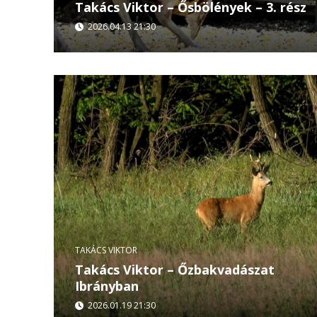
Takács Viktor – Ősbölények – 3. rész
2026.04.13 21:30
Április 13-án, hétfőn 21:30-tól folytatódik a Ta
sorozat. A 3. részben a hazai apróvad-tenyészt
nyerhetünk...
TAKÁCS VIKTOR
Takács Viktor – Őzbakvadászat
Ibrányban
2026.01.19 21:30