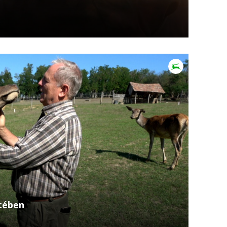
” – a vadászok jól ismert mondása ebben a
r. Szabolcs vadászata során egy sebzett őzbak
tében