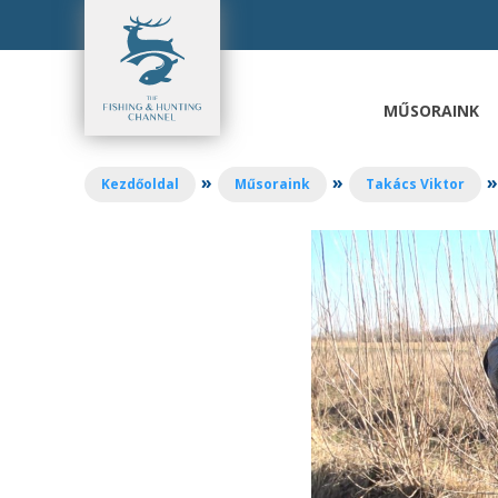
Ugrás
a
tartalomhoz
MŰSORAINK
»
»
»
Kezdőoldal
Műsoraink
Takács Viktor