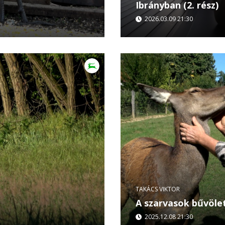
Ibrányban (2. rész)
2026.03.09 21:30
kács Viktor – Ősbölények
„Eb a vadászkutya nélkül
és egykori aranykorába
filmben is igazolást nye
után indul...
TAKÁCS VIKTOR
A szarvasok bűvöle
2025.12.08 21:30