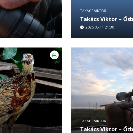
TAKÁCS VIKTOR
Takács Viktor – Ősb
2026.05.11 21:30
ő része az éjszakai
Ősbölények 4. rész – Hor
omfalvi Ervin és
Ősbölények új epizódjáb
nézők, akit...
TAKÁCS VIKTOR
Takács Viktor – Őz