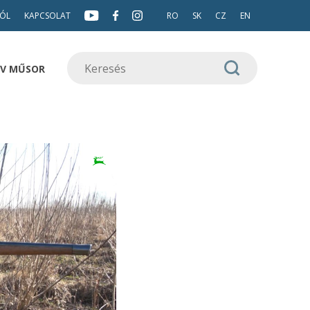
ÓL
KAPCSOLAT
RO
SK
CZ
EN
TV MŰSOR