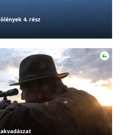
ölények 4. rész
váth Lajos, a libavadászat mestere Az
an Horváth Lajos történetét ismerhetik meg a
bakvadászat