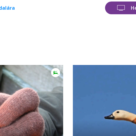
dalára
H