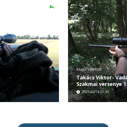
TAKÁCS VIKTOR
Takács Viktor- Vad
Szakmai versenye 1.
2025.04.14 21:30
cs Viktor és Somfalvi
Premier: április 14., hé
unkáját ismerhetjük
került megrendezésre a
Versenye. A verseny...