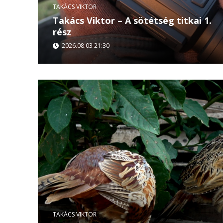
TAKÁCS VIKTOR
Takács Viktor – A sötétség titkai 1.
rész
2026.08.03 21:30
A Takács Viktor – A sötétség titkai című film els
vadászat különleges világába vezeti a nézőket. S
Takács...
TAKÁCS VIKTOR