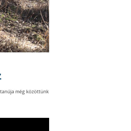
z
y tanúja még közöttünk