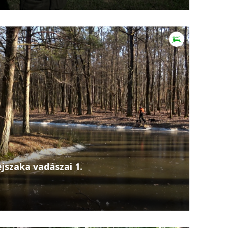
kor A Bőszénfai Szarvasfarm 2025-ben ünnepelte
ből megtudhatod, hogyan vált ez a különleges
éjszaka vadászai 1.
ödő vadak… Takács Viktor új filmjében
tek végig a különleges éjszakai vadászatot,