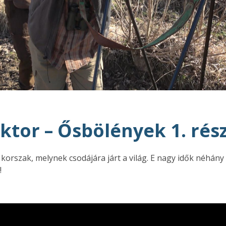
ktor – Ősbölények 1. rés
 korszak, melynek csodájára járt a világ. E nagy idők néhán
!