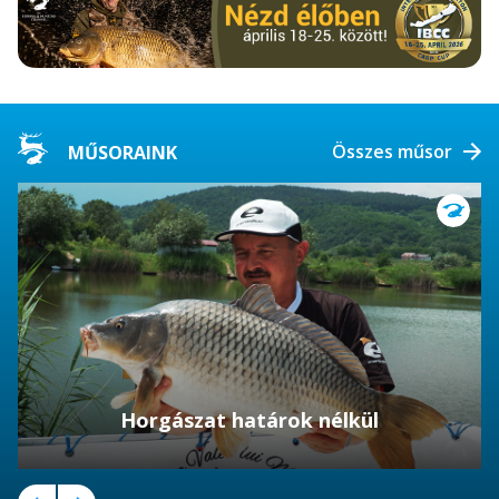
Összes műsor
MŰSORAINK
Horgászat határok nélkül