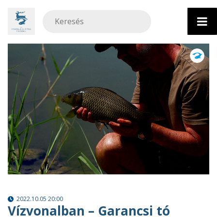
Ugrás
a
tartalomhoz
2022.10.05 20:00
Vízvonalban – Garancsi tó