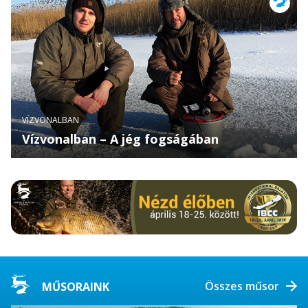
VÍZVONALBAN
Vízvonalban – A jég fogságában
Összes műsor
MŰSORAINK