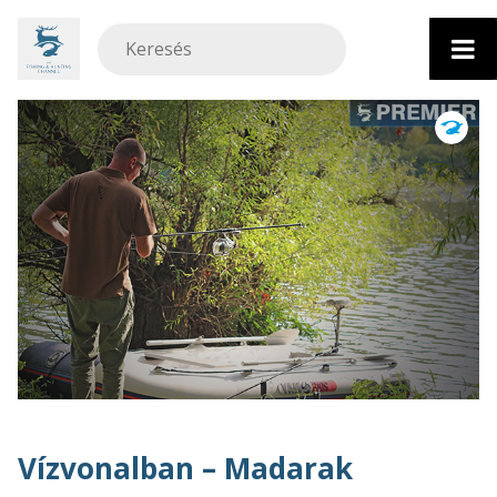
Ugrás
a
tartalomhoz
Vízvonalban – Madarak