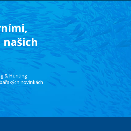
ními,
o našich
ing & Hunting
ybářských novinkách