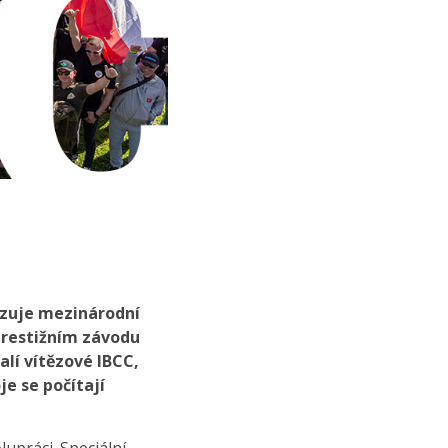
azuje mezinárodní
prestižním závodu
alí vítězové IBCC,
je se počítají