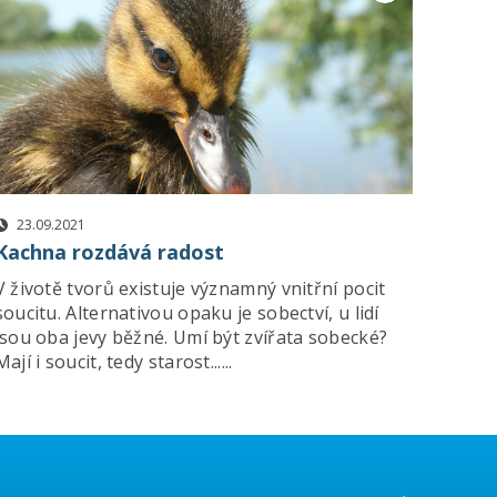
23.09.2021
Kachna rozdává radost
V životě tvorů existuje významný vnitřní pocit
soucitu. Alternativou opaku je sobectví, u lidí
jsou oba jevy běžné. Umí být zvířata sobecké?
Mají i soucit, tedy starost......