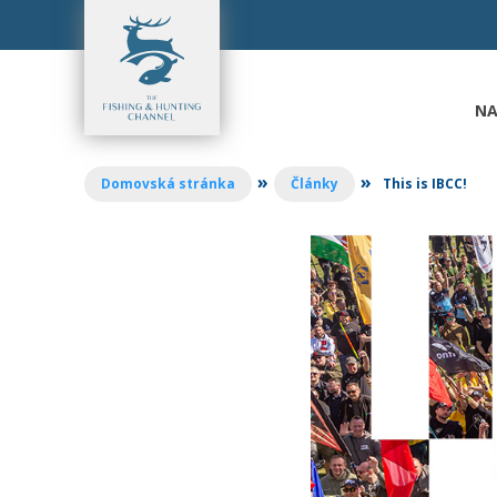
Přejít
k
obsahu
NA
»
»
Domovská stránka
Články
This is IBCC!