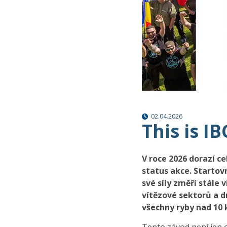
02.04.2026
This is IB
V roce 2026 dorazí c
status akce. Startov
své síly změří stále
vítězové sektorů a dr
všechny ryby nad 10 