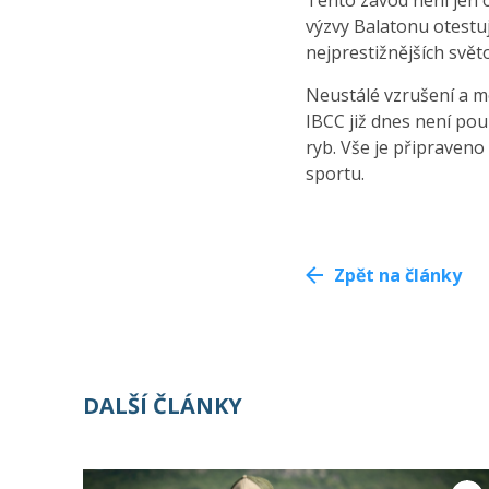
Tento závod není jen o
výzvy Balatonu otestuj
nejprestižnějších svět
Neustálé vzrušení a mo
IBCC již dnes není po
ryb. Vše je připraven
sportu.
Zpět na články
DALŠÍ ČLÁNKY