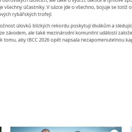
 obrovských úlovcích, ale také o výdrži, taktice a týmové spo
e všechny účastníky. V sázce jde o všechno, bojuje se totiž o
ových rybářských trofejí.
žnost úlovků blízkých rekordu poskytují divákům a sledujío
uze závodem, ale také mezinárodní komunitní událostí založe
o k tomu, aby IBCC 2026 opět napsala nezapomenutelnou kapi