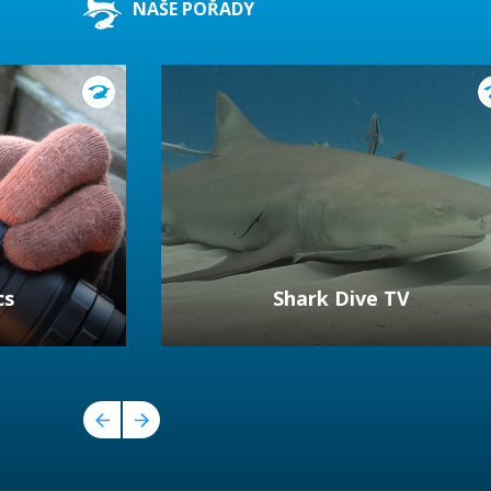
NAŠE POŘADY
cs
Shark Dive TV