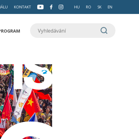
NÁLU
KONTAKT
HU
RO
SK
EN
 PROGRAM