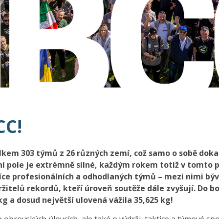
CC!
elkem 303 týmů z 26 různých zemí, což samo o sobě dok
ní pole je extrémně silné, každým rokem totiž v tomto 
 více profesionálních a odhodlaných týmů – mezi nimi býv
žitelů rekordů, kteří úroveň soutěže dále zvyšují. Do bo
kg a dosud největší ulovená vážila 35,625 kg!