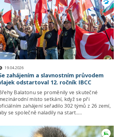
19.04.2026
Se zahájením a slavnostním průvodem
vlajek odstartoval 12. ročník IBCC
Břehy Balatonu se proměnily ve skutečné
mezinárodní místo setkání, když se při
oficiálním zahájení seřadilo 302 týmů z 26 zemí,
aby se společně naladily na start......