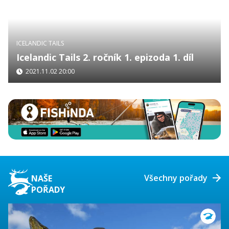
ICELANDIC TAILS
Icelandic Tails 2. ročník 1. epizoda 1. díl
2021.11.02 20:00
Všechny pořady
NAŠE
POŘADY