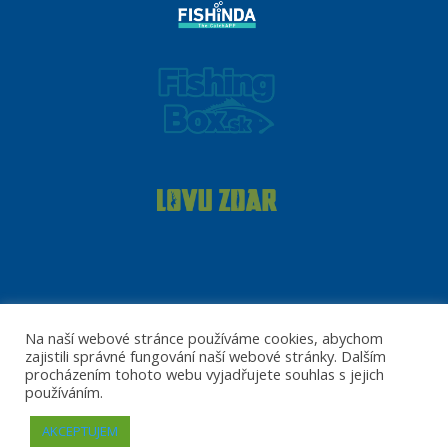
Reklamní nabídka
Kontakt
Ochrana dat
Na naší webové stránce používáme cookies, abychom
zajistili správné fungování naší webové stránky. Dalším
©The Fishing and Hunting Channel 2021
procházením tohoto webu vyjadřujete souhlas s jejich
používáním.
website:
AKCEPTUJEM