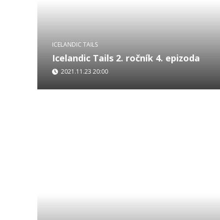
ICELANDIC TAILS
Icelandic Tails 2. ročník 4. epizoda
2021.11.23 20:00
93 letá Lilla Rowcliffeová přijíždí na Island již po 
stejné řece. Na Velkém Laxanu. Nyní s sebou při
pravnuka, kterému je...