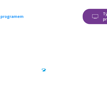
T
 s programem
p