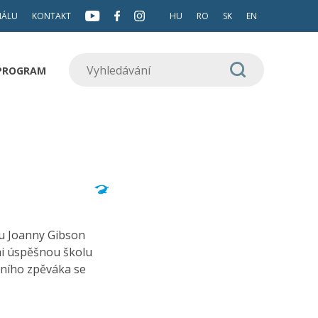
NÁLU
KONTAKT
HU
RO
SK
EN
 PROGRAM
ou Joanny Gibson
mi úspěšnou školu
tního zpěváka se