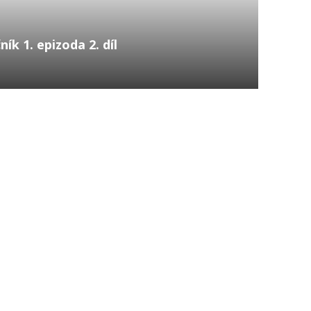
ník 1. epizoda 2. díl
reen, herec a hostitel pořadu Extreme Fishing,
ím nelovil islandského lososa. Tento pořad byl
...