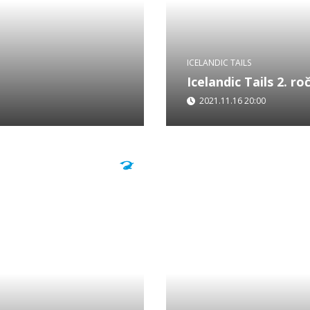
ICELANDIC TAILS
Icelandic Tails 2. ro
2021.11.16 20:00
třicáté. A vždy loví na
Otec a syn Charles a Alex
vede svého vnuka a
hledat sivena severního. 
specializuje na malování..