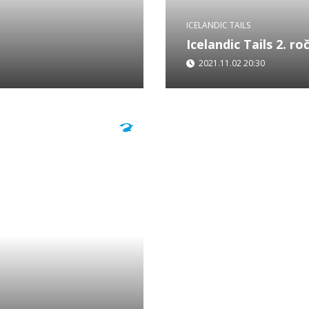
ICELANDIC TAILS
Icelandic Tails 2. roč
2021.11.02 20:30
a Island. Je to známá
Našim hostem je Robson G
ěstnán u královské
a který ještě nikdy předt
natáčen na třech místech.