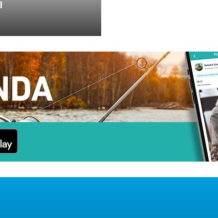
l
 pořadu Extreme Fishing,
sosa. Tento pořad byl