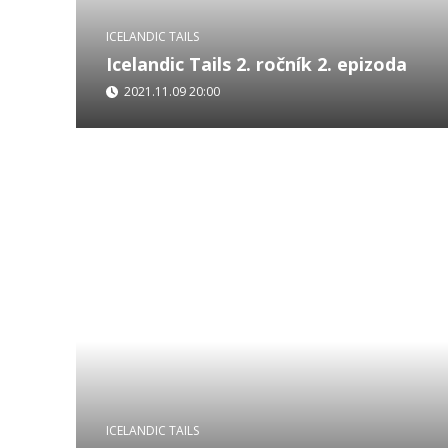
ICELANDIC TAILS
Icelandic Tails 2. ročník 2. epizoda
2021.11.09 20:00
Tiggy Pettifer je vášnivý rybář, který teď míří n
postava ve Velké Británii, byl totiž předtím zam
rodiny. Tiggy navštíví...
ICELANDIC TAILS