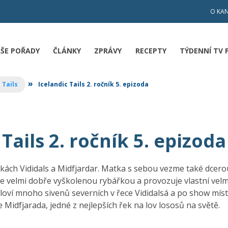
O KA
ŠE POŘADY
ČLÁNKY
ZPRÁVY
RECEPTY
TÝDENNÍ TV
»
 Tails
Icelandic Tails 2. ročník 5. epizoda
 Tails 2. ročník 5. epizoda
řekách Vididals a Midfjardar. Matka s sebou vezme také dcer
je velmi dobře vyškolenou rybářkou a provozuje vlastní vel
loví mnoho sivenů severních v řece Vididalsá a po show mís
 Midfjarada, jedné z nejlepších řek na lov lososů na světě.