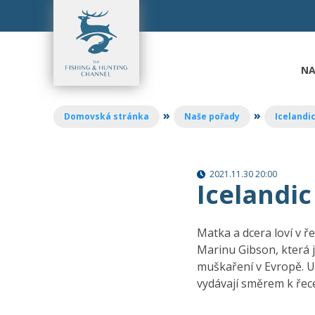
Přejít
k
obsahu
NA
»
»
Domovská stránka
Naše pořady
Icelandic
2021.11.30 20:00
Icelandic
Matka a dcera loví v 
Marinu Gibson, která 
muškaření v Evropě. U
vydávají směrem k řece