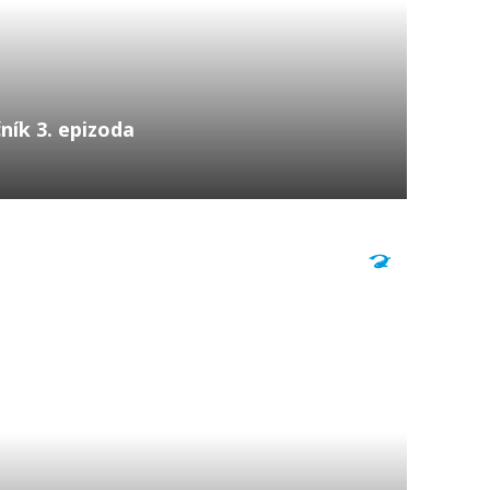
čník 3. epizoda
 Jardineovi cestují na islandské náhorní plošiny
Charles Jardine je uznávaný umělec, který se
.