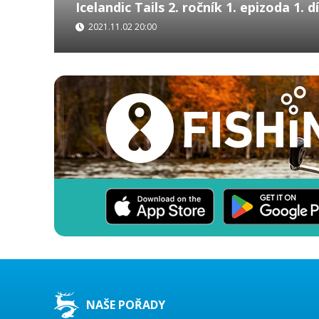
Icelandic Tails 2. ročník 1. epizoda 1. dí
2021.11.02 20:00
Našim hostem je Robson Green, herec a hostitel
který ještě nikdy předtím nelovil islandského lo
natáčen na třech místech. Na...
NAŠE POŘADY