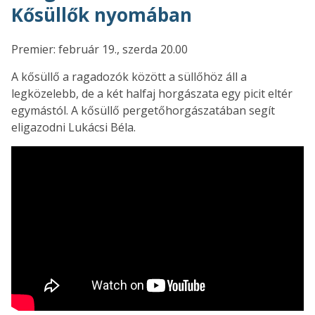
Kősüllők nyomában
Premier: február 19., szerda 20.00
A kősüllő a ragadozók között a süllőhöz áll a
legközelebb, de a két halfaj horgászata egy picit eltér
egymástól. A kősüllő pergetőhorgászatában segít
eligazodni Lukácsi Béla.