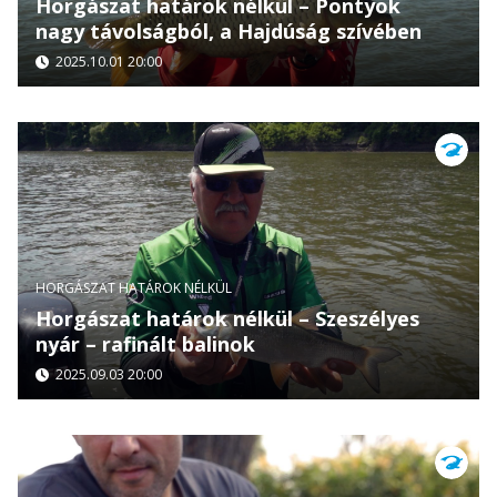
Horgászat határok nélkül – Pontyok
nagy távolságból, a Hajdúság szívében
2025.10.01 20:00
HORGÁSZAT HATÁROK NÉLKÜL
Horgászat határok nélkül – Szeszélyes
nyár – rafinált balinok
2025.09.03 20:00