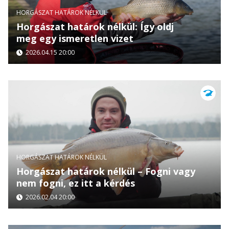
HORGÁSZAT HATÁROK NÉLKÜL
Horgászat határok nélkül: Így oldj
meg egy ismeretlen vizet
2026.04.15 20:00
HORGÁSZAT HATÁROK NÉLKÜL
Horgászat határok nélkül – Fogni vagy
nem fogni, ez itt a kérdés
2026.02.04 20:00