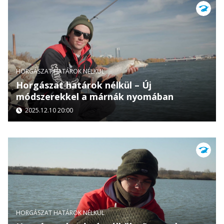
HORGÁSZAT HATÁROK NÉLKÜL
Horgászat határok nélkül – Új
módszerekkel a márnák nyomában
2025.12.10 20:00
HORGÁSZAT HATÁROK NÉLKÜL