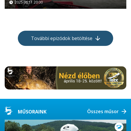
2025.06.11 20:00
További epizódok betöltése
Összes műsor
MŰSORAINK