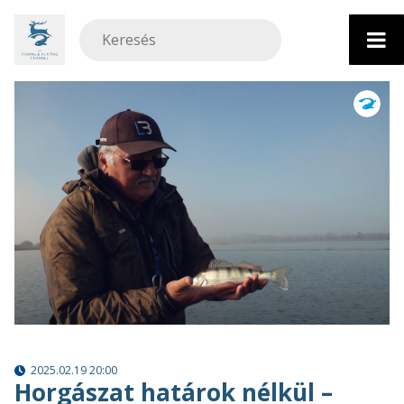
Ugrás
a
tartalomhoz
2025.02.19 20:00
Horgászat határok nélkül –