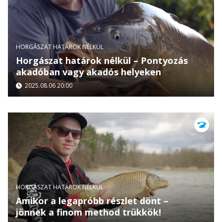
HORGÁSZAT HATÁROK NÉLKÜL
Horgászat határok nélkül – Pontyozás
akadóban vagy akadós helyeken
2025.08.06 20:00
HORGÁSZAT HATÁROK NÉLKÜL
Amikor a legapróbb részlet dönt –
jönnek a finom method trükkök!