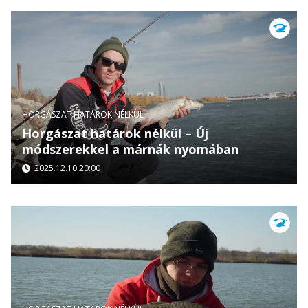
HORGÁSZAT HATÁROK NÉLKÜL
Horgászat határok nélkül – Új
módszerekkel a márnák nyomában
2025.12.10 20:00