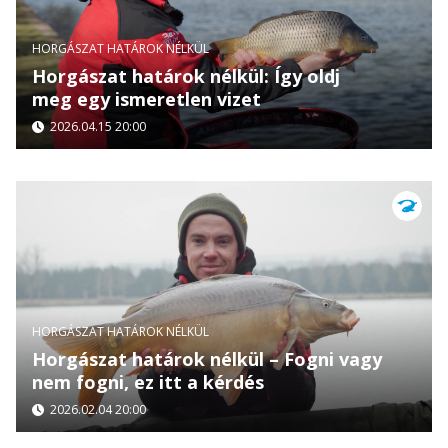
HORGÁSZAT HATÁROK NÉLKÜL
Horgászat határok nélkül: Így oldj
meg egy ismeretlen vizet
2026.04.15 20:00
HORGÁSZAT HATÁROK NÉLKÜL
Horgászat határok nélkül – Fogni vagy
nem fogni, ez itt a kérdés
2026.02.04 20:00