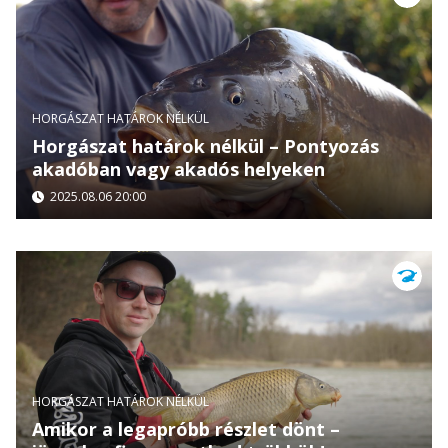
HORGÁSZAT HATÁROK NÉLKÜL
Horgászat határok nélkül – Pontyozás
akadóban vagy akadós helyeken
2025.08.06 20:00
HORGÁSZAT HATÁROK NÉLKÜL
Amikor a legapróbb részlet dönt –