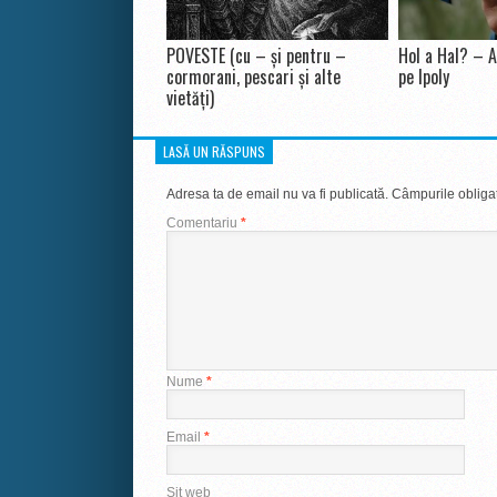
POVESTE (cu – și pentru –
Hol a Hal? – A
cormorani, pescari și alte
pe Ipoly
vietăți)
LASĂ UN RĂSPUNS
Adresa ta de email nu va fi publicată.
Câmpurile obligat
Comentariu
*
Nume
*
Email
*
Sit web