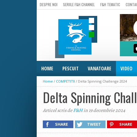
DESPRE NOI
SERIILE F&H CHANNEL
F&H TEMATIC
CONTA
HOME
PESCUIT
VANATOARE
VIDEO
Home
/
COMPETITII
/
Delta Spinning Challenge 2024
Delta Spinning Cha
Articol scris de
F&H
in 19 decembrie 2024
SHARE
TWEET
SHARE