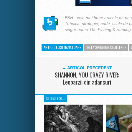
F&H - cele mai bune articole de pesc
Tehnica, strategie, nade, scule de 
singur nume The Fishing & Hunting
ARTICOLE ASEMANATOARE
DELTA SPINNING CHALLENGE
← ARTICOL PRECEDENT
SHANNON, YOU CRAZY RIVER:
Leoparzii din adancuri
CITESTE SI...