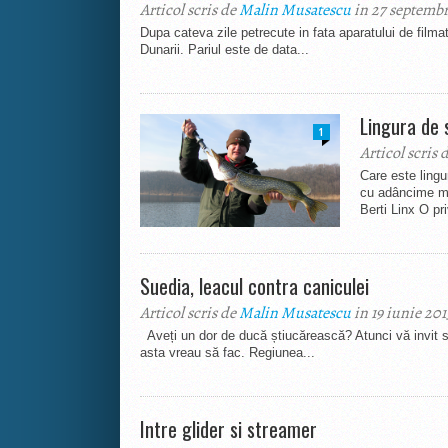
Articol scris de
Malin Musatescu
in 27 septembr
Dupa cateva zile petrecute in fata aparatului de filmat 
Dunarii. Pariul este de data...
Lingura de 
1
Articol scris 
Care este lingu
cu adâncime m
Berti Linx O pri
Suedia, leacul contra caniculei
Articol scris de
Malin Musatescu
in 19 iunie 201
Aveți un dor de ducă știucărească? Atunci vă invit să
asta vreau să fac. Regiunea...
Intre glider si streamer