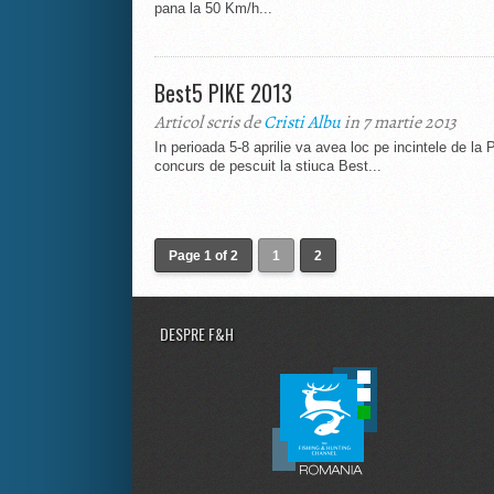
pana la 50 Km/h...
Best5 PIKE 2013
Articol scris de
Cristi Albu
in 7 martie 2013
In perioada 5-8 aprilie va avea loc pe incintele de la 
concurs de pescuit la stiuca Best...
Page 1 of 2
1
2
DESPRE F&H