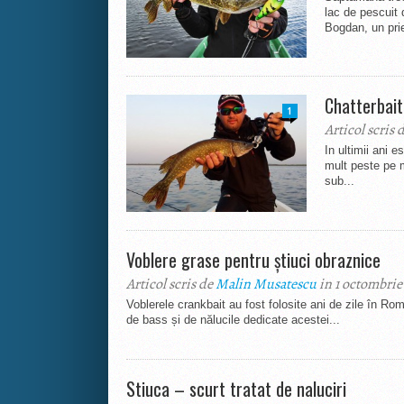
lac de pescuit d
Bogdan, un prie
Chatterbait
1
Articol scris 
In ultimii ani 
mult peste pe 
sub...
Voblere grase pentru știuci obraznice
Articol scris de
Malin Musatescu
in 1 octombrie
Voblerele crankbait au fost folosite ani de zile în Rom
de bass și de nălucile dedicate acestei...
Stiuca – scurt tratat de naluciri