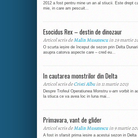
2012 a fost pentru mine un an al stiucii. Este drept ca
mie, in care am pescuit...
Esocidus Rex – destin de dinozaur
Articol scris de
Malin Musatescu
in 29 martie 2
O scurta ieșire de început de sezon prin Delta Dunarii,
asupra catorva aspecte care – cred eu...
In cautarea monstrilor din Delta
Articol scris de
Cristi Albu
in 11 martie 2013
Despre Trofeul Operatiunea Monstru v-am vorbit in a
la stiuca ce va avea loc in luna mai...
Primavara, vant de glider
Articol scris de
Malin Musatescu
in 9 martie 20
A fost in sfarsit prima iesire a acestui sezon in Delta 