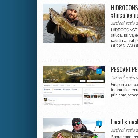
HIDROCONST
stiuca pe n
Articol scris 
HIDROCONSTRU
stiuca, isi va 
cadru natural p
ORGANIZATOR: 
PESCARI PE
1
Articol scris 
Grupurile de pe
forumurilor, ca
prin care pescar
Lacul stiuci
2
Articol scris 
Saptamana trec