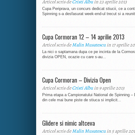
Articol scris de
Cristi Albu
in 23 aprilie 2013
Cupa Periprava, un concurs dedicat stiucii, ce a cont
Spinning s-a desfasurat week-end-ul trecut si a reunit 
Cupa Cormoran 12 – 14 aprilie 2013
Articol scris de
Malin Musatescu
in 17 aprilie 20
La nici o saptamana dupa ce pe incinta de la Cormor
divizia OPEN, ocazie cu care s-au...
Cupa Cormoran – Divizia Open
Articol scris de
Cristi Albu
in 9 aprilie 2013
Prima etapa a Campionatului National de Spinning – 
din cele mai bune piste de stiuca si implicit...
Glidere si nimic altceva
Articol scris de
Malin Musatescu
in 5 aprilie 20